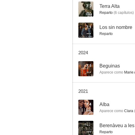
7.2
Terra Alta
Reparto
(
6
capítulos
)
El enigma Verdaguer
7.1
Los sin nombre
Reparto
7.1
2024
7.1
Beguinas
Aparece como
Marie 
2021
El gran salto
7.4
Alba
7.0
Aparece como
Clara
--
Berenàveu a les
Reparto