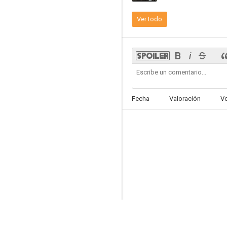
Ver todo
Volveremos
6.5
Fecha
Valoración
V
Habitaciones cerradas
5.5