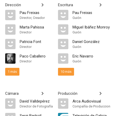
Dirección
Escritura
Pau Freixas
Pau Freixas
Director, Creador
Guión
Marta Pahissa
Miguel Ibáñez Monroy
Director
Guión
Patricia Font
Daniel González
Director
Guión
Paco Caballero
Eric Navarro
Director
Guión
1 más
10 más
Cámara
Producción
David Valldepérez
Arca Audiovisual
Director de Fotografía
Compañía de Produccion
Sergi Bartrolí
Televisión de Galicia