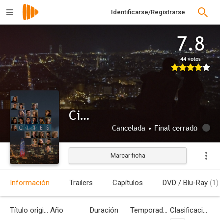
Identificarse/Registrarse
7.8
44 votos
Citas
Cancelada • Final cerrado
Marcar ficha
Información
Trailers
Capítulos
DVD / Blu-Ray
(1)
Título original
Año
Duración
Temporadas
Clasificación por edades