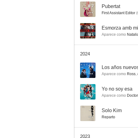
8.7
Pubertat
First Assistant Editor
(
Heavies tiernos
6.0
Aparece como
Natali
6.1
2024
7.8
Los años nuevo
Aparece como
Ross
,
5.6
Yo no soy esa
Aparece como
Doctor
La vampira de Barcelona
6.0
--
Solo Kim
Reparto
2023