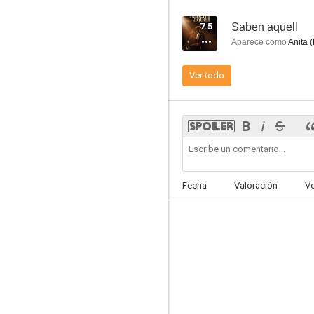
7.5
Saben aquell
Aparece como
Anita (
Ver todo
Insensibles
5.5
Fecha
Valoración
V
Supernatural
5.0