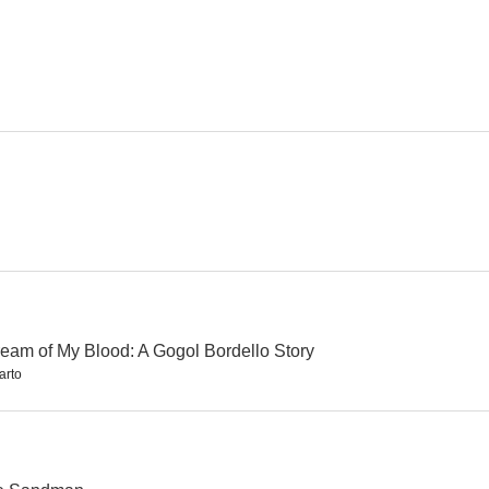
 Amerika
Café y cigarrillos III: Algún lugar en California
Jane por Charlotte
6.4
6.2
6.2
igarettes
The Brave
El cuervo: ciudad de ángeles
6.0
6.0
5.5
eam of My Blood: A Gogol Bordello Story
arto