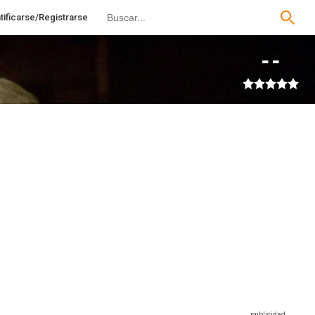
tificarse/Registrarse
--