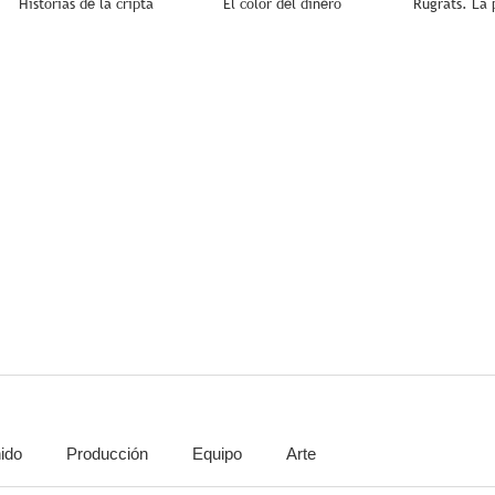
Historias de la cripta
El color del dinero
Rugrats. La 
6.6
4.5
Arthur 3: La guerra de los mundos
Los muertos no mueren
9.0
8.4
ido
Producción
Equipo
Arte