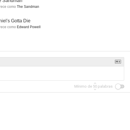
e Sandman
rece como
The Sandman
 Doll
Hardware, programado para matar
Repo Man (El recuperador)
iel's Gotta Die
2.0
1.0
--
rece como
Edward Powell
Krautrock: The Rebirth of Germany
Turn It Around: The Story of East Bay Punk
How Dark My Love
Mínimo de
50
palabras
--
--
--