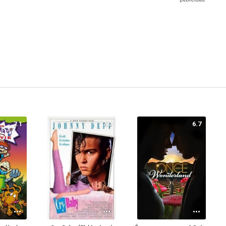
7.1
7.0
6.7