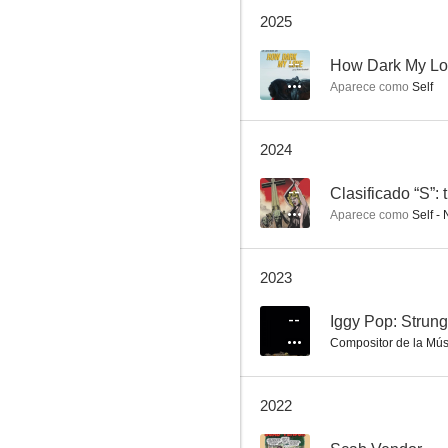
2025
Gimme Danger
7.3
--
How Dark My L
Aparece como
Self
2024
--
Clasificado “S”: 
Aparece como
Self - 
Sid y Nancy
2023
6.2
--
Iggy Pop: Strun
Compositor de la Mús
2022