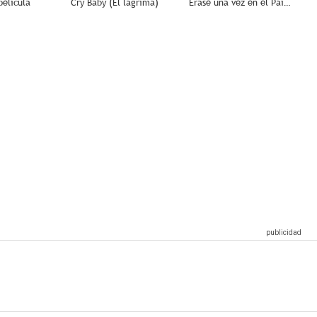
película
Cry Baby (El lágrima)
Érase una vez en el País de las Maravillas
10
10
9.0
1971: El año en el que la música lo cambió todo
Suck
Punk
8.0
8.0
7.5