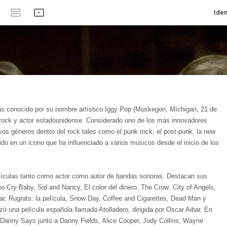
Iden
ás conocido por su nombre artístico Iggy Pop (Muskegon, Míchigan, 21 de
 rock y actor estadounidense. Considerado uno de los más innovadores
vos géneros dentro del rock tales como el punk rock, el post-punk, la new
ido en un icono que ha influenciado a varios músicos desde el inicio de los
lículas​ tanto como actor como autor de bandas sonoras. Destacan sus
o Cry-Baby, Sid and Nancy, El color del dinero, The Crow: City of Angels,
r, Rugrats: la película, Snow Day, Coffee and Cigarettes, Dead Man y
ó una película española llamada Atolladero, dirigida por Oscar Aibar. En
 Danny Says junto a Danny Fields, Alice Cooper, Judy Collins, Wayne