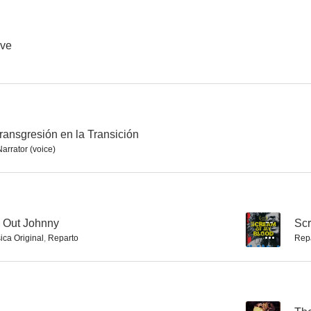
End of the Century
Star Trek: Espacio Profundo Nueve
Rammstein in
7.0
6.7
ove
transgresión en la Transición
Narrator (voice)
American Valhalla
Fastlane: Brigada especial
Coffee and C
6.0
6.0
g Out Johnny
--
Scr
ica Original
,
Reparto
Rep