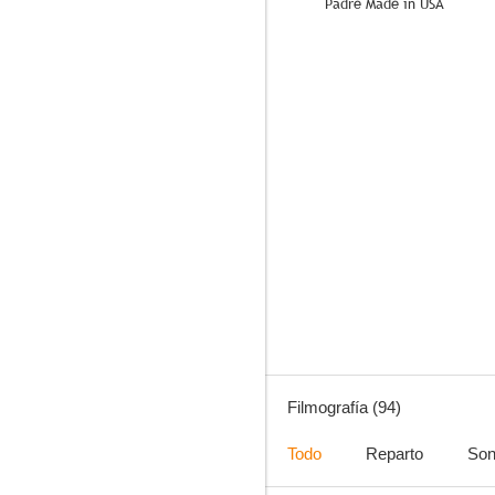
Padre Made in USA
6.6
Dead Man
9.0
Filmografía (94)
Todo
Reparto
Son