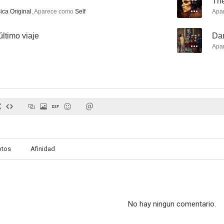
--
Th
ica Original
,
Aparece como
Self
Apa
Song to Song
Asthma
New York
ltimo viaje
--
Dan
3.6
3.0
Apa
La calle de las tentaciones
Assassin's Creed Odyssey: Elige la vida
otos
Afinidad
--
--
No hay ningun comentario.