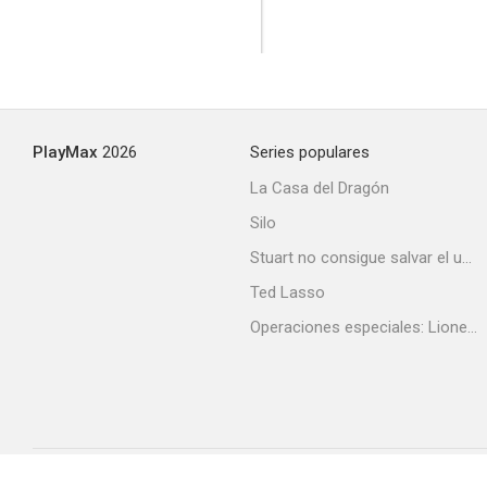
Clasificado “S”: transgresión en la Transición
--
PlayMax
2026
Series populares
La Casa del Dragón
Silo
Stuart no consigue salvar el universo
Ted Lasso
Operaciones especiales: Lioness
Daniel's Gotta Die
--
Acerca de PlayMax
Apps
API
Términos y Condiciones