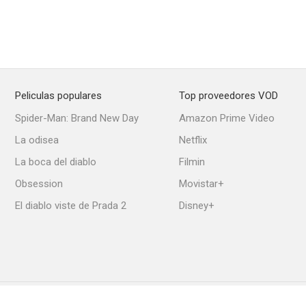
Iggy Pop: Strung Out Johnny
Scream of My Blood: A Gogol Bordello Story
Scab Ve
--
--
Peliculas populares
Top proveedores VOD
Spider-Man: Brand New Day
Amazon Prime Video
La odisea
Netflix
La boca del diablo
Filmin
Obsession
Movistar+
El diablo viste de Prada 2
Disney+
Clio feat. Iggy Pop: L'appartement
Anthony Bourdain: un chef por el mundo
Iggy Pop: The
--
--
Política de Cookies
Ajustes de privacidad
Contacto