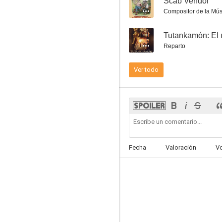
--
Scab Vendor
Compositor de la Mús
Tank Girl
--
Tutankamón: El ú
4.8
Reparto
Ver todo
La fiesta de la nieve
Fecha
Valoración
V
--