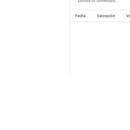
Fecha
Valoración
V
Spooks (Doble identidad)
8.9
Los asesinatos de Midsomer
7.5