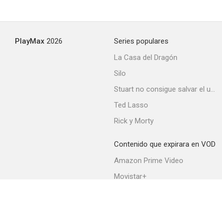
Blackball
PlayMax
2026
Series populares
--
La Casa del Dragón
Silo
Stuart no consigue salvar el universo
Ted Lasso
Rick y Morty
Contenido que expirara en VOD
The Final Curtain
Amazon Prime Video
--
Movistar+
Netflix
Filmin