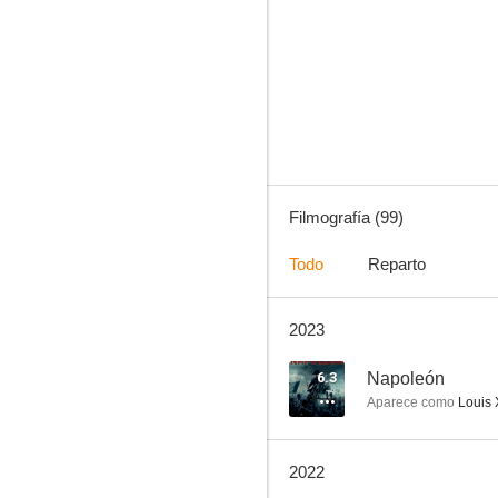
Sandman
7.3
Filmografía (99)
Todo
Reparto
2023
Valkiria
7.0
6.3
Napoleón
Aparece como
Louis X
2022