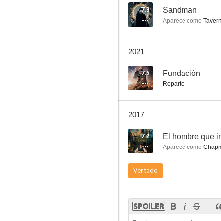
7.8
Sandman
Aparece como
Tavern
La dalia negra
2021
6.6
7.6
Fundación
Reparto
2017
7.2
El hombre que i
Aparece como
Chap
Ace Ventura: Operación África
Ver todo
10