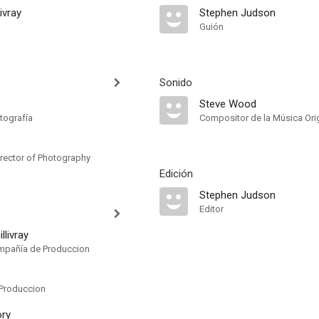
ivray
Stephen Judson
Guión
Sonido
Steve Wood
tografía
Compositor de la Música Orig
rector of Photography
Edición
Stephen Judson
Editor
livray
mpañía de Produccion
Produccion
ory