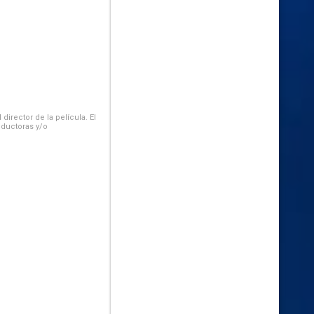
irector de la película. El
oductoras y/o