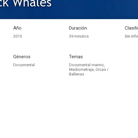
k Whales
Año
Duración
Clasif
2015
39 minutos
Sin inf
Géneros
Temas
Documental
Documental marino
,
Mediometraje
,
Orcas /
Ballenas