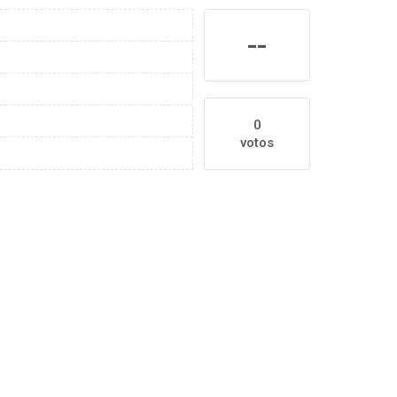
--
0
votos