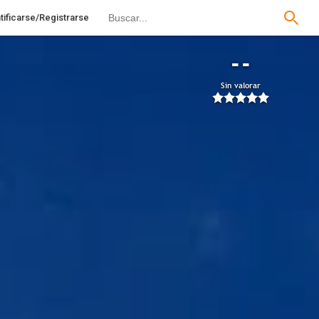
tificarse/Registrarse
--
Sin valorar