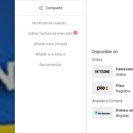
Compartir
Notificarme cuando...
N
Editar fechas de marcado
Añadir nota privada
Disponible en...
Añadir a la lista/s
Gratis
Recomendar
Faweso
Gratis:
Plex
Registro:
Alquiler y Compra
Vimeo o
Alquiler: