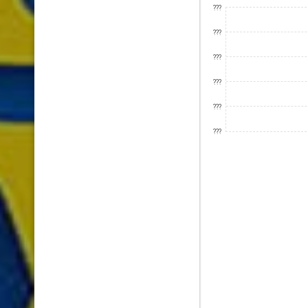
???
???
???
???
???
???