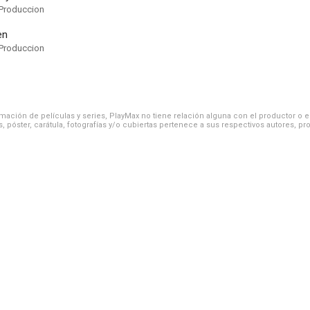
Produccion
en
Produccion
ación de películas y series, PlayMax no tiene relación alguna con el productor o el d
, póster, carátula, fotografías y/o cubiertas pertenece a sus respectivos autores, pr