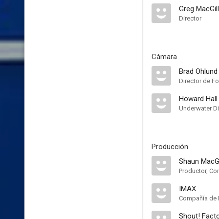
Greg MacGill
Director
Cámara
Brad Ohlund
Director de Fo
Howard Hall
Underwater Di
Producción
Shaun MacGil
Productor, Co
IMAX
Compañía de 
Shout! Fact