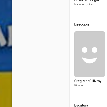
Ewan McGregor
Narrator (voice)
Dirección
Greg MacGillivray
Director
Escritura