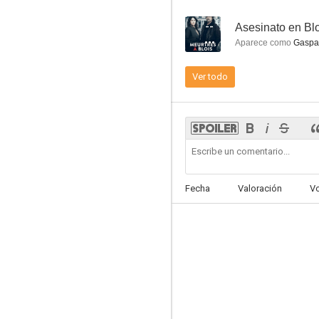
--
Asesinato en Bl
Aparece como
Gaspar
Ver todo
El caso sk1
4.9
Fecha
Valoración
V
Máquina
--