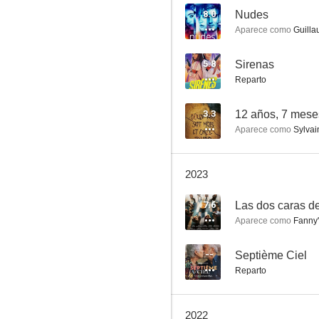
8.0
Nudes
Aparece como
Guilla
Zone Blanche
5.8
Sirenas
Reparto
5.8
3.3
12 años, 7 meses
Aparece como
Sylvai
2023
7.6
Las dos caras de 
Aparece como
Fanny'
Sirenas
5.4
--
Septième Ciel
Reparto
2022