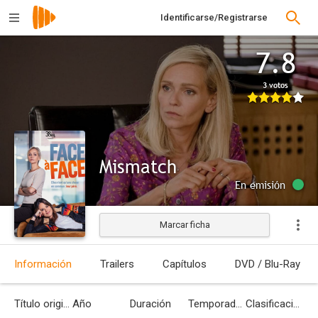
Identificarse/Registrarse
7.8
3 votos
Mismatch
En emisión
Marcar ficha
Información
Trailers
Capítulos
DVD / Blu-Ray
Título original
Año
Duración
Temporadas
Clasificación por edades