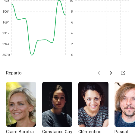
438
10
1064
8
1691
6
2317
4
2944
2
3570
0
Reparto
Claire Borotra
Constance Gay
Clémentine
Pascal