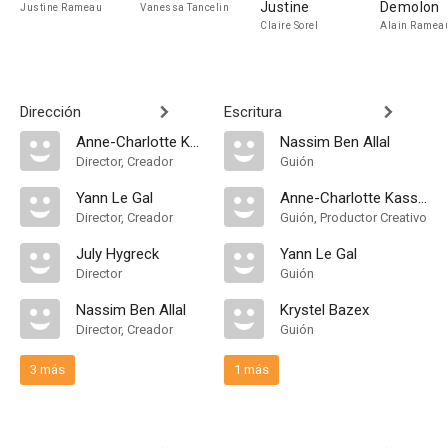
Justine
Demolon
Justine Rameau
Vanessa Tancelin
Claire Sorel
Alain Ramea
Dirección
Escritura
Anne-Charlotte Kassab
Nassim Ben Allal
Director, Creador
Guión
Yann Le Gal
Anne-Charlotte Kassab
Director, Creador
Guión, Productor Creativo
July Hygreck
Yann Le Gal
Director
Guión
Nassim Ben Allal
Krystel Bazex
Director, Creador
Guión
3 más
1 más