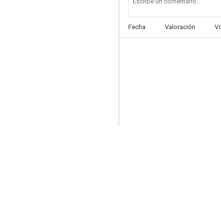
Fecha
Valoración
V
The Pride of St. Louis
--
Milagro de amor
--