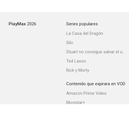
¿Quién la mató?
PlayMax
2026
Series populares
--
La Casa del Dragón
Silo
Stuart no consigue salvar el universo
Ted Lasso
Rick y Morty
Contenido que expirara en VOD
El barquero
Amazon Prime Video
--
Movistar+
Netflix
Filmin