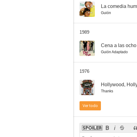
6.0
La comedia hu
Guión
La comedia humana
1989
--
--
Cena a las ocho
Guión Adaptado
1976
--
Hollywood, Hol
Thanks
Mad Dog of Europe
Ver todo
--