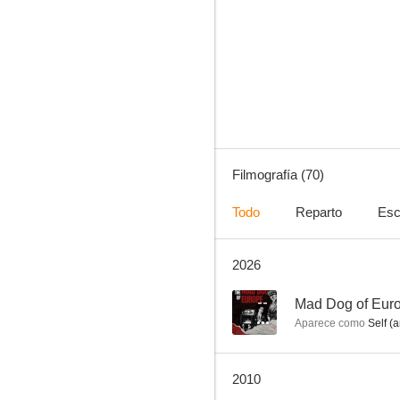
La última orden
6.7
Filmografía (70)
Todo
Reparto
Esc
2026
San Francisco
6.0
--
Mad Dog of Eur
Aparece como
Self (a
2010