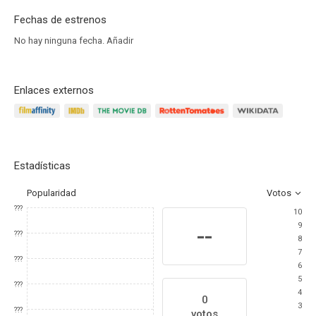
Fechas de estrenos
No hay ninguna fecha.
Añadir
Enlaces externos
Estadísticas
Popularidad
Votos
???
10
9
--
???
8
7
???
6
5
???
4
0
3
???
votos