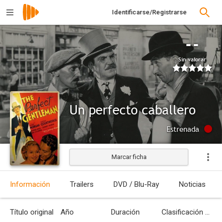
Identificarse/Registrarse
--
Sin valorar
Un perfecto caballero
Estrenada
Marcar ficha
Información
Trailers
DVD / Blu-Ray
Noticias
Título original
Año
Duración
Clasificación por edades