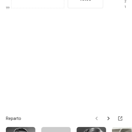
2
1
???
Reparto