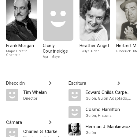
Frank Morgan
Cicely
Heather Angel
Herbert M
Courtneidge
Major Horatio
Evelyn Alden
Frederick Hit
Chatteris
April Maye
Dirección
Escritura
Tim Whelan
Edward Childs Carpenter
Director
Guión, Guión Adaptado, Theatre Play
Cosmo Hamilton
Guión, Historia
Cámara
Herman J. Mankiewicz
Charles G. Clarke
Guión