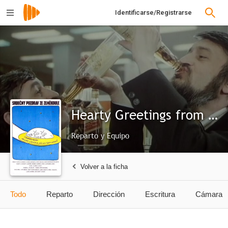
Identificarse/Registrarse
Hearty Greetings from the Globe
Reparto y Equipo
Volver a la ficha
Todo
Reparto
Dirección
Escritura
Cámara