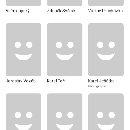
Vilém Lipský
Zdeněk Svěrák
Václav Procházka
Jaroslav Vozáb
Karel Fořt
Karel Ješátko
Photographer