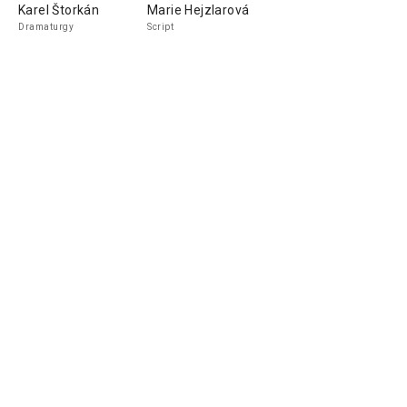
Karel Štorkán
Marie Hejzlarová
Dramaturgy
Script