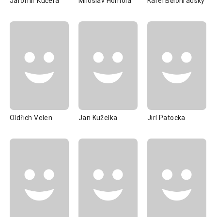
Jaromír Kučera
Miloslav Homola
Karel Bělohradský
Oldřich Velen
Jan Kuželka
Jirí Patocka