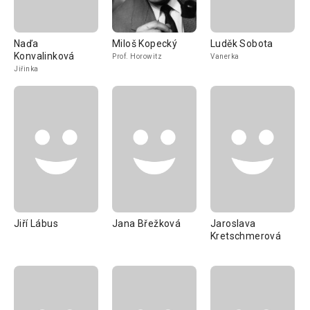
Naďa
Miloš Kopecký
Luděk Sobota
Konvalinková
Prof. Horowitz
Vanerka
Jiřinka
Jiří Lábus
Jana Břežková
Jaroslava
Kretschmerová