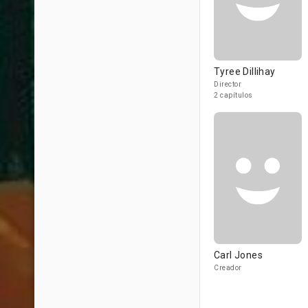
Tyree Dillihay
Director
2 capítulos
Carl Jones
Creador