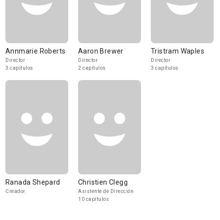
Annmarie Roberts
Aaron Brewer
Tristram Waples
Director
Director
Director
3 capítulos
2 capítulos
3 capítulos
Ranada Shepard
Christien Clegg
Creador
Asistente de Dirección
10 capítulos