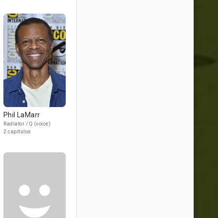
Phil LaMarr
Radiator / Q (voice)
2 capítulos