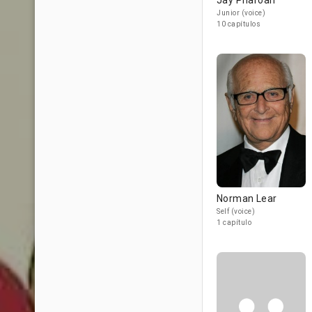
Jay Pharoah
Junior (voice)
10 capítulos
Norman Lear
Self (voice)
1 capítulo