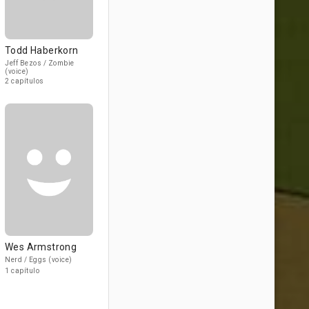
Todd Haberkorn
Jeff Bezos / Zombie
(voice)
2 capítulos
Wes Armstrong
Nerd / Eggs (voice)
1 capítulo