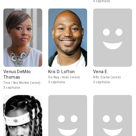
4 capítulos
Venus DeMilo
Kris D. Lofton
Vena E.
Thomas
Do-Rag / Kids (voice)
BBL Qiana (voice)
3 capítulos
3 capítulos
Tina / Sex Worker (voice)
3 capítulos