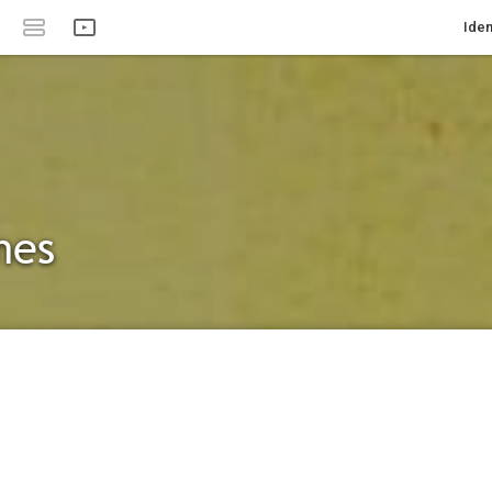
Iden
mes