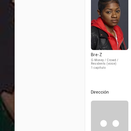
Bre-Z
G-Money / Crowd /
Residents (voice)
1 capítulo
Dirección