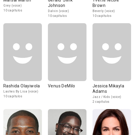
Marsai Martin
Gerald 'Slink'
Yvette Nicole
Johnson
Brown
Grey (voice)
10 capítulos
Dalvin (voice)
Beverly (voice)
10 capítulos
10 capítulos
Rashida Olayiwola
Venus DeMilo
Jessica Mikayla
Adams
Lashes By Lisa (voice)
10 capítulos
Jazz / Kids (voice)
2 capítulos