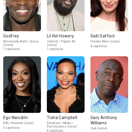
Godfrey
Lil Rel Howery
Salli Saffioti
Minnesota Matt / Jesus
Gabriel / Pigeon #2
Hockey Mom (voice)
(voice)
(voice)
6 capítulos
7 capítulos
7 capítulos
Ego Nwodim
Tisha Campbell
Gary Anthony
Williams
BBL Shawnte (voice)
Delphine / Meka /
Parishioners (voice)
5 capítulos
God (voice)
4 capítulos