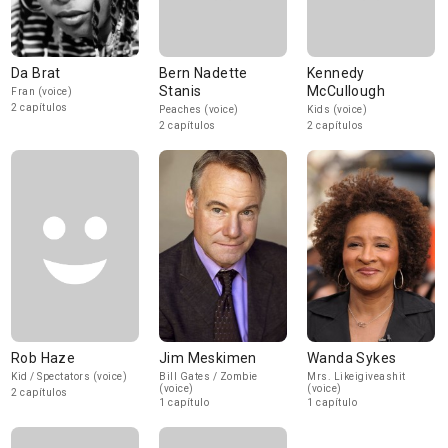
Da Brat
Bern Nadette
Kennedy
Stanis
McCullough
Fran (voice)
2 capítulos
Peaches (voice)
Kids (voice)
2 capítulos
2 capítulos
Rob Haze
Jim Meskimen
Wanda Sykes
Kid / Spectators (voice)
Bill Gates / Zombie
Mrs. Likeigiveashit
(voice)
(voice)
2 capítulos
1 capítulo
1 capítulo