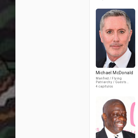
Michael McDonald
Manfred / Flying
Patriarchy / Guests
(voice)
4 capítulos