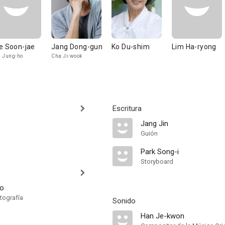
e Soon-jae
Jang Dong-gun
Ko Du-shim
Lim Ha-ryong
 Jung-ho
Cha Ji-wook
Escritura
Jang Jin
Guión
Park Song-i
Storyboard
ho
tografía
Sonido
Han Je-kwon