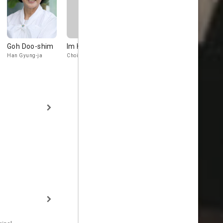
Goh Doo-shim
Im Ha-ryong
Han Chae-
Gong Ho-s
young
Han Gyung-ja
Choi Chang-myeon
Gyung-ja's Ad
1
Kim Ee-yeon