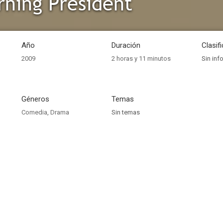
ning President
Año
Duración
Clasif
2009
2 horas y 11 minutos
Sin inf
Géneros
Temas
Comedia
,
Drama
Sin temas