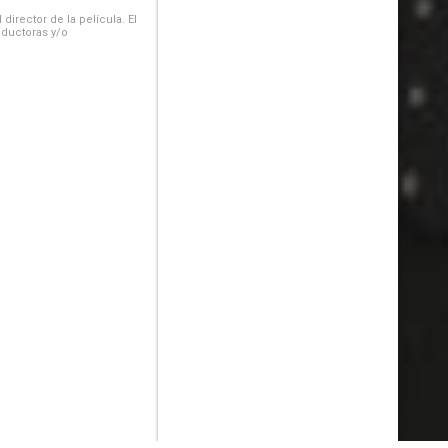
irector de la película. El
oductoras y/o