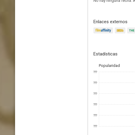
No hay ninguna fecha.
A
Enlaces externos
Estadísticas
Popularidad
???
???
???
???
???
???