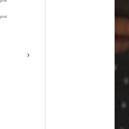
inal
inal