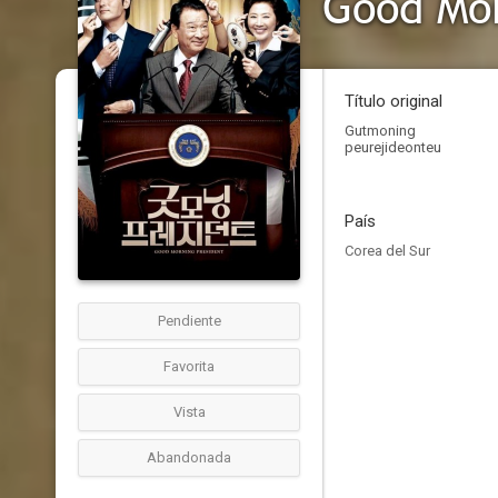
Good Mor
Título original
Gutmoning
peurejideonteu
País
Corea del Sur
Pendiente
Favorita
Vista
Abandonada