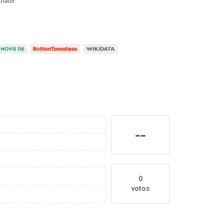
ñadir
--
0
votos