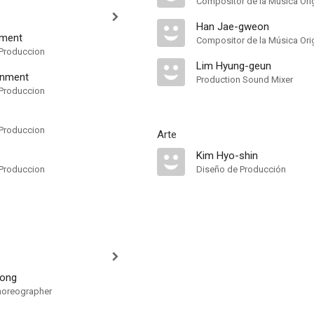
Compositor de la Música Orig
Han Jae-gweon
nment
Compositor de la Música Orig
Produccion
Lim Hyung-geun
inment
Production Sound Mixer
Produccion
Produccion
Arte
Kim Hyo-shin
Produccion
Diseño de Producción
ong
Choreographer