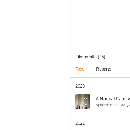
Lazos de guerra
7.0
Filmografía (25)
Todo
Reparto
2023
El redentor
6.8
--
A Normal Family
Aparece como
Jae-g
2021