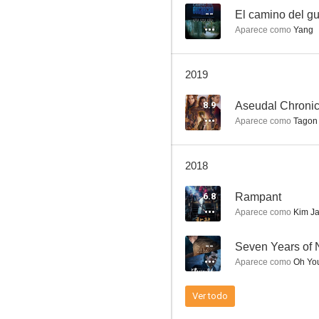
--
El camino del gu
Aparece como
Yang
Rampant
2019
--
8.9
Aseudal Chronic
Aparece como
Tagon
2018
6.8
Rampant
Aparece como
Kim Ja
A Normal Family
--
Seven Years of 
--
Aparece como
Oh You
Ver todo