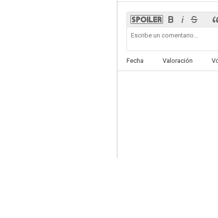
Dangerous Liaisons
Fecha
Valoración
V
--
Todo sobre Eva
--