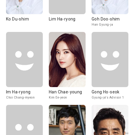
Ko Du-shim
Lim Ha-ryong
Goh Doo-shim
Han Gyung-ja
Im Ha-ryong
Han Chae-young
Gong Ho-seok
Choi Chang-myeon
Kim Ee-yeon
Gyung-ja's Advisor 1