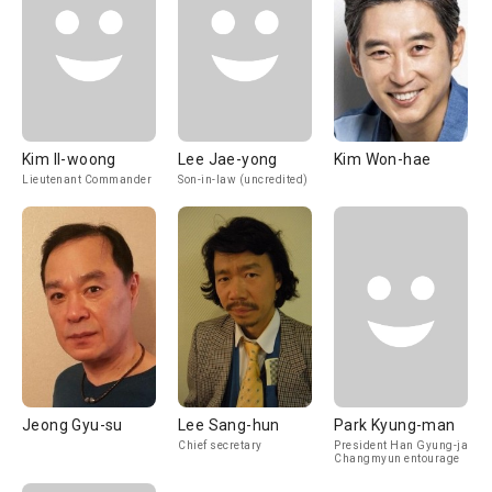
Kim Il-woong
Lee Jae-yong
Kim Won-hae
Lieutenant Commander
Son-in-law (uncredited)
Jeong Gyu-su
Lee Sang-hun
Park Kyung-man
Chief secretary
President Han Gyung-ja,
Changmyun entourage