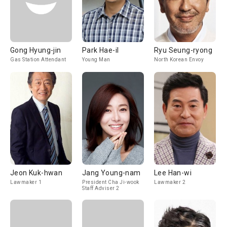
Gong Hyung-jin
Park Hae-il
Ryu Seung-ryong
Gas Station Attendant
Young Man
North Korean Envoy
Jeon Kuk-hwan
Jang Young-nam
Lee Han-wi
Lawmaker 1
President Cha Ji-wook
Lawmaker 2
Staff Adviser 2