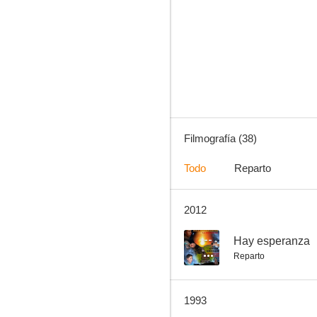
Autopsia (¡Tensión!)
--
Filmografía (38)
Todo
Reparto
2012
Fantozzi en el paraíso
--
--
Hay esperanza
Reparto
1993