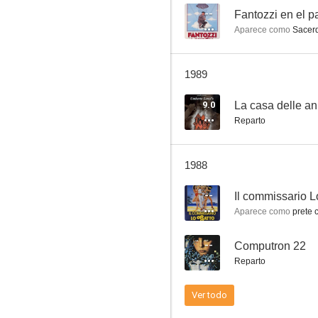
--
Fantozzi en el p
Aparece como
Sacerd
Fantozzi se jubila
1989
--
9.0
La casa delle an
Reparto
1988
--
Il commissario L
Aparece como
prete che in
Le vie del Signore sono finite
--
Computron 22
--
Reparto
Ver todo