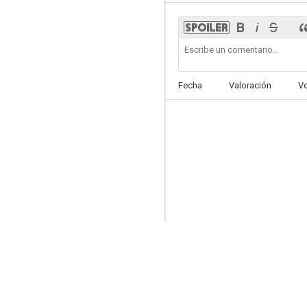
Fantozzi todavía aguanta
Fecha
Valoración
V
--
Sballato, gasato, completamente fuso
--