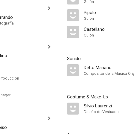
Guión
Pipolo
errando
Guión
tografía
Castellano
Guión
tino
Sonido
Detto Mariano
Compositor de la Música Orig
Produccion
anager
Costume & Make-Up
Silvio Laurenzi
Diseño de Vestuario
biso