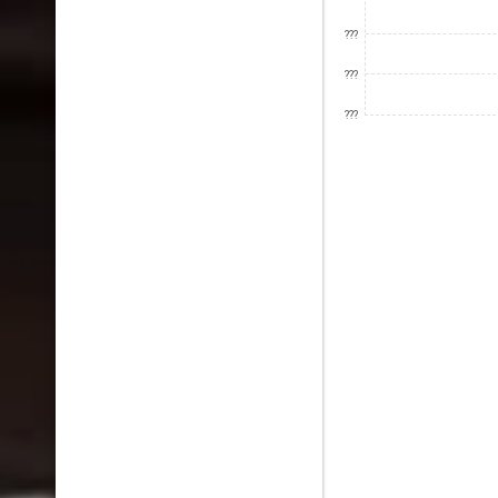
???
???
???