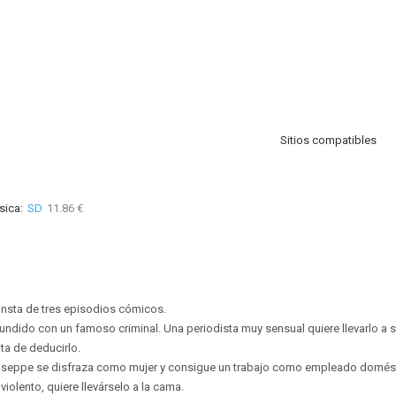
Sitios compatibles
sica:
SD
11.86 €
onsta de tres episodios cómicos.
fundido con un famoso criminal. Una periodista muy sensual quiere llevarlo a 
ata de deducirlo.
useppe se disfraza como mujer y consigue un trabajo como empleado domést
iolento, quiere llevárselo a la cama.