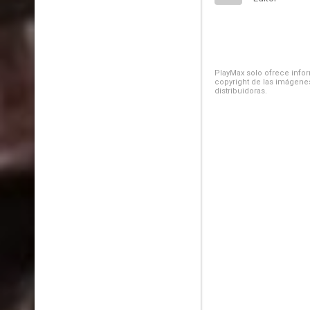
PlayMax solo ofrece inform
copyright de las imágenes
distribuidoras.