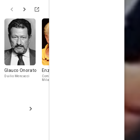
Glauco Onorato
Enzo Robutti
Patrizia
Guerrino
Garganese
Crivello
Duilio Mencacci
Commissario
Milanese
Rosalia
Cancelliere