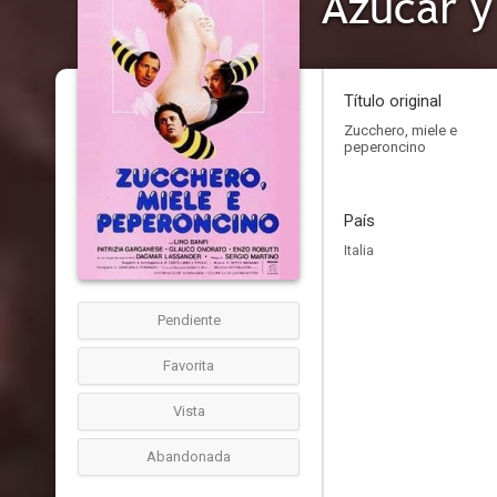
Azúcar y
Título original
Zucchero, miele e
peperoncino
País
Italia
Pendiente
Favorita
Vista
Abandonada