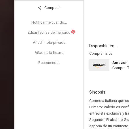
Compartir
Notificarme cuando...
N
Editar fechas de marcado
Añadir nota privada
Disponible en...
Añadir a la lista/s
Compra física
Recomendar
Amazon
Compra fí
Sinopsis
Comedia italiana que c
Primero: Valerio es con
entrevista exclusiva y tr
Segundo: El abatido Gi
esposa de un carnicero v