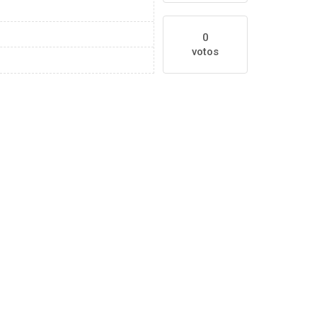
0
votos