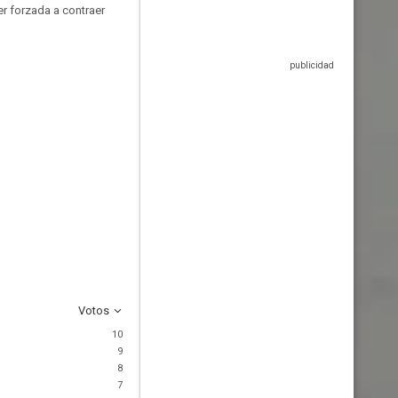
r forzada a contraer
Votos
10
9
8
7