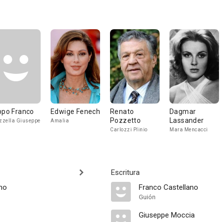
ppo Franco
Edwige Fenech
Renato
Dagmar
Pozzetto
Lassander
zella Giuseppe
Amalia
Carlozzi Plinio
Mara Mencacci
Escritura
ino
Franco Castellano
Guión
Giuseppe Moccia