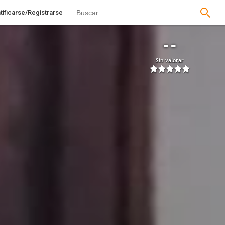
tificarse/Registrarse
--
Sin valorar