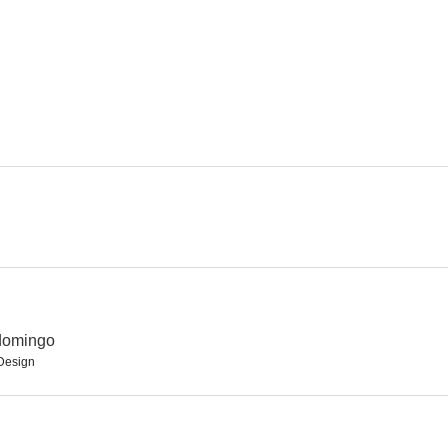
La doctora seduce al coronel
Sábado, domingo y viernes
Cosmos: Situac
domingo
 Design