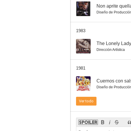
--
Non aprite quella
Diseño de Producció
1983
--
The Lonely Lad
Dirección Artística
1981
7.5
Cuernos con sal
Diseño de Producció
Ver todo