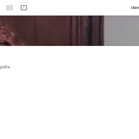
Iden
rafía.