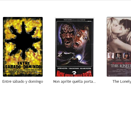
--
--
Entre sábado y domingo
Non aprite quella porta 3 (Night Killer)
The Lonel
--
--