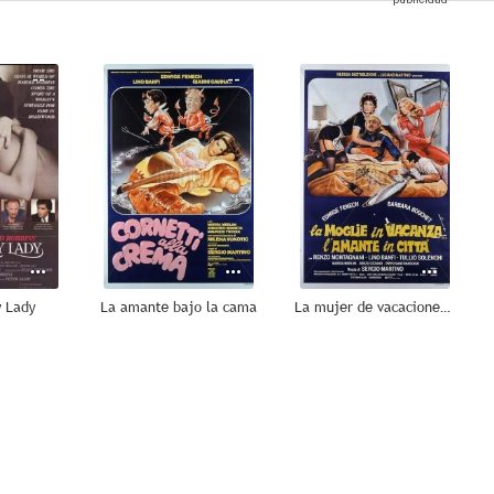
--
--
--
y Lady
La amante bajo la cama
La mujer de vacaciones, la amante en la ciudad
--
--