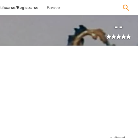
tificarse/Registrarse
--