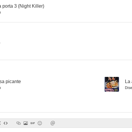
 porta 3 (Night Killer)
n
y
sa picante
--
La 
n
Dis