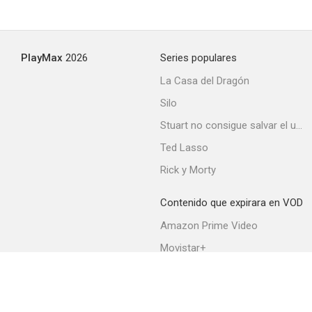
Los mangantes
PlayMax
2026
Series populares
--
La Casa del Dragón
Silo
Stuart no consigue salvar el universo
Ted Lasso
Rick y Morty
Contenido que expirara en VOD
Jóvenes al sol
Amazon Prime Video
--
Movistar+
Netflix
Filmin