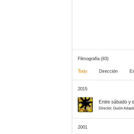
Se lo fai sono guai
--
Filmografía (83)
Todo
Dirección
Es
2015
College
--
--
Entre sábado y 
Director
,
Guión Adapt
2001