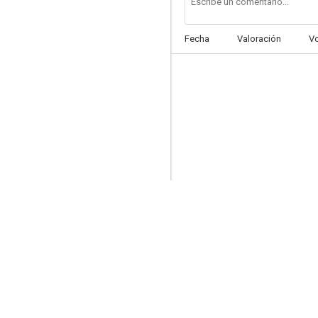
Fecha
Valoración
V
Attila flagello di Dio
--
Desnudo de mujer
--