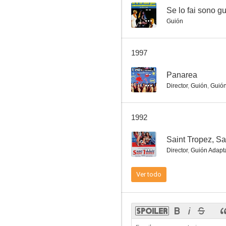
--
Se lo fai sono g
Guión
Grandi magazzini
1997
--
--
Panarea
Director
,
Guión
,
Guió
1992
--
Saint Tropez, Sa
Director
,
Guión Adapt
College
Ver todo
--