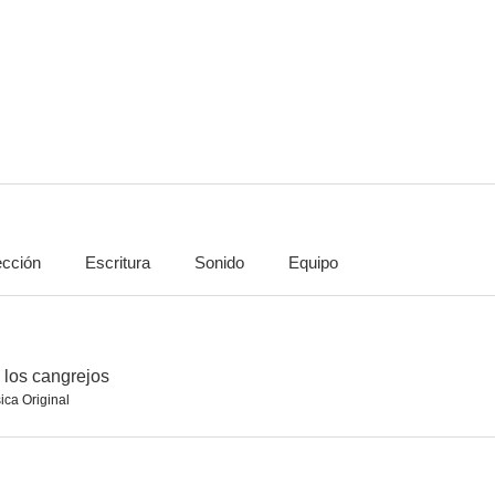
Sálvese quien pueda
No tener nada que decir no es motivo para callarse
Bons baisers..
--
--
ección
Escritura
Sonido
Equipo
La belle affaire
Tres gangsters en las carreras
Jerk à Ist
--
--
 los cangrejos
ica Original