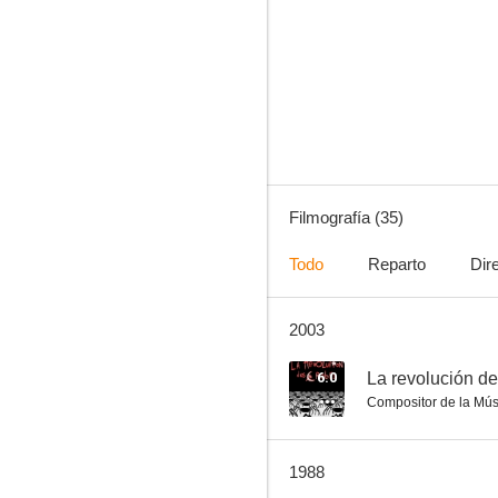
Bonjour l'angoisse
--
Filmografía (35)
Todo
Reparto
Dir
2003
La guerra privada de Adelina
--
6.0
La revolución de
Compositor de la Mús
1988