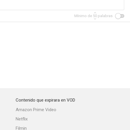
Mínimo de
50
palabras
r de lion
Barba Azul
Contenido que expirara en VOD
Amazon Prime Video
Netflix
Filmin