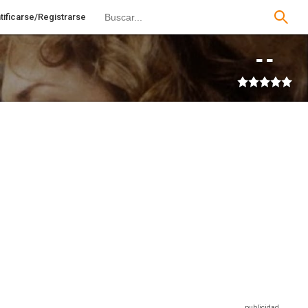
tificarse/Registrarse
--