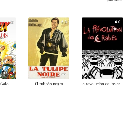
7.2
6.3
6.0
 Galo
El tulipán negro
La revolución de los cangrejos
--
--
--