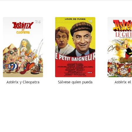
7.6
10
Astérix y Cleopatra
Sálvese quien pueda
Astérix el
--
--