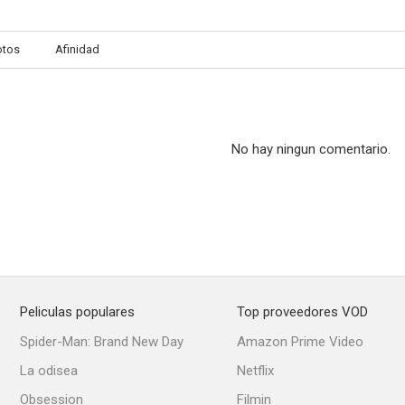
otos
Afinidad
Four Star Playhouse
La demoiselle et son revenant
Bertrand coeu
No hay ningun comentario.
Peliculas populares
Top proveedores VOD
Spider-Man: Brand New Day
Amazon Prime Video
La odisea
Netflix
Obsession
Filmin