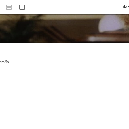
Iden
rafía.