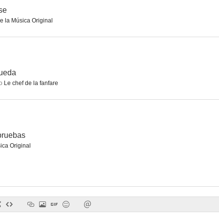
se
e la Música Original
La cena de los cobardes
La grande frousse
--
--
pueda
o
Le chef de la fanfare
 pruebas
ica Original
La bella americana
Hola, Robinson
Nosotros los 
--
--