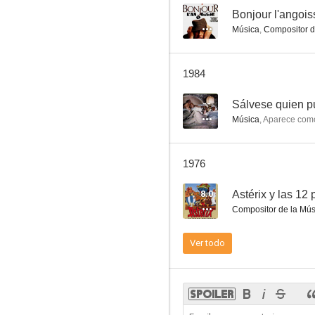
--
Bonjour l'angois
Música
,
Compositor d
Le Saint prend l'affût
1984
--
--
Sálvese quien 
Música
,
Aparece com
1976
8.0
Astérix y las 12
Compositor de la Mús
La famille Fenouillard
Ver todo
--