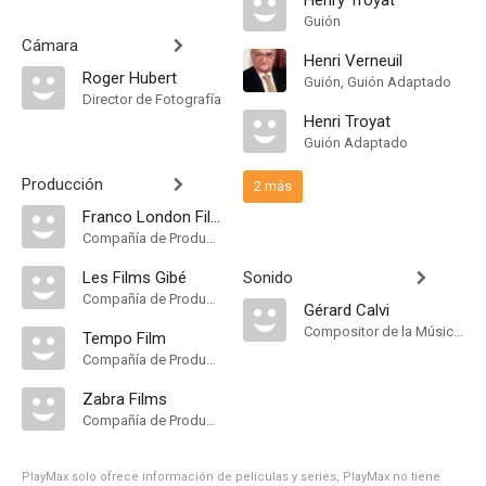
Henry Troyat
Guión
Cámara
Henri Verneuil
Roger Hubert
Guión, Guión Adaptado
Director de Fotografía
Henri Troyat
Guión Adaptado
Producción
2 más
Franco London Films
Compañía de Produccion
Les Films Gibé
Sonido
Compañía de Produccion
Gérard Calvi
Compositor de la Música Original
Tempo Film
Compañía de Produccion
Zabra Films
Compañía de Produccion
PlayMax solo ofrece información de películas y series, PlayMax no tiene