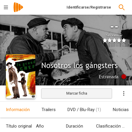
Identificarse/Registrarse
--
Sin valorar
Nosotros los gángsters
Estrenada
Marcar ficha
Información
Trailers
DVD / Blu-Ray
(1)
Noticias
Título original
Año
Duración
Clasificación por edades