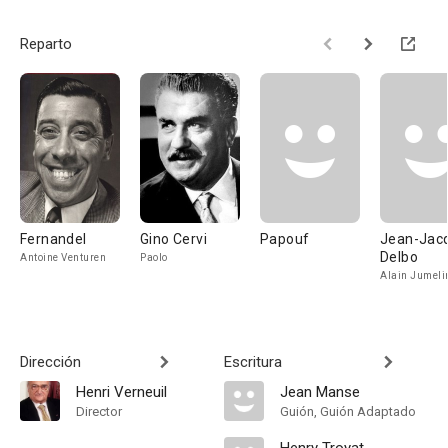
Reparto
Fernandel
Gino Cervi
Papouf
Jean-Jac
Delbo
Antoine Venturen
Paolo
Alain Jumeli
Dirección
Escritura
Henri Verneuil
Jean Manse
Director
Guión, Guión Adaptado