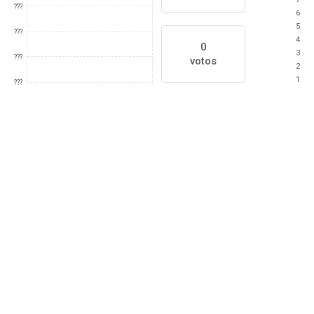
???
6
5
???
4
0
3
???
votos
2
1
???