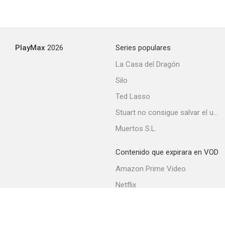
Love Me Not
PlayMax
2026
Series populares
--
La Casa del Dragón
Silo
Ted Lasso
Stuart no consigue salvar el universo
Muertos S.L.
Contenido que expirara en VOD
Todo arde
Amazon Prime Video
--
Netflix
Filmin
Movistar+