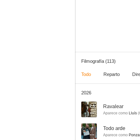
Cuéntame cómo pasó
8.3
Filmografía (113)
Todo
Reparto
Dir
2026
El caso Asunta
7.6
7.5
Ravalear
Aparece como
Lluís
(
--
Todo arde
Aparece como
Ponza