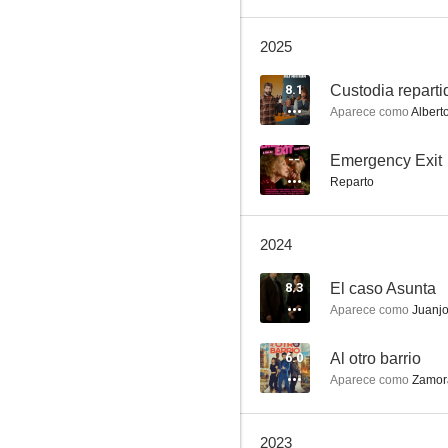
2025
Durante la tormenta
8.1
Custodia reparti
Aparece como
Albert
7.4
--
Emergency Exit
Reparto
2024
8.3
El caso Asunta
Aparece como
Juanj
Tierra y libertad
7.3
6.0
Al otro barrio
Aparece como
Zamor
2023