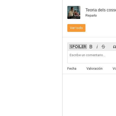
--
Teoria dels coss
Reparto
Ver todo
Merlí: Sapere Aude
7.1
Fecha
Valoración
V
El guardián invisible
9.0