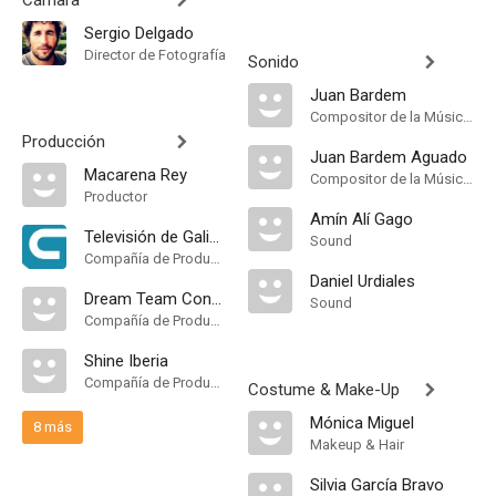
Cámara
Sergio Delgado
Director de Fotografía
Sonido
Juan Bardem
Compositor de la Música Original
Producción
Juan Bardem Aguado
Macarena Rey
Compositor de la Música Original
Productor
Amín Alí Gago
Televisión de Galicia
Sound
Compañía de Produccion
Daniel Urdiales
Dream Team Concept
Sound
Compañía de Produccion
Shine Iberia
Compañía de Produccion
Costume & Make-Up
Mónica Miguel
8 más
Makeup & Hair
Silvia García Bravo