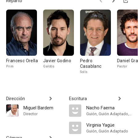
Reparto
Francesc Orella
Javier Godino
Pedro
Daniel Gr
Casablanc
Prim
Galdós
Pastor
Solís
Dirección
Escritura
Miguel Bardem
Nacho Faerna
Director
Guión, Guión Adaptado, Novela
Virginia Yagüe
Guión, Guión Adaptado