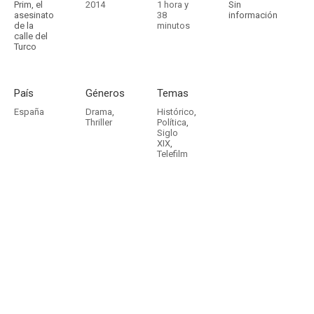
Prim, el
2014
1 hora y
Sin
asesinato
38
información
de la
minutos
calle del
Turco
País
Géneros
Temas
España
Drama
,
Histórico
,
Thriller
Política
,
Siglo
XIX
,
Telefilm