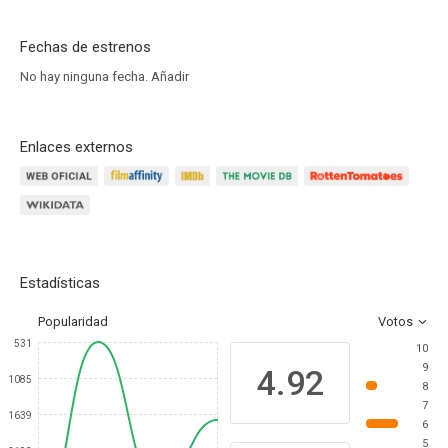
Fechas de estrenos
No hay ninguna fecha.
Añadir
Enlaces externos
Estadísticas
Popularidad
Votos
531
10
9
4.92
1085
8
7
1639
6
5