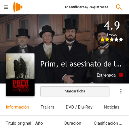
Identificarse/Registrarse
4.9
6 votos
Prim, el asesinato de la calle del Turco
Estrenada
Marcar ficha
Información
Trailers
DVD / Blu-Ray
Noticias
Título original
Año
Duración
Clasificación por edades