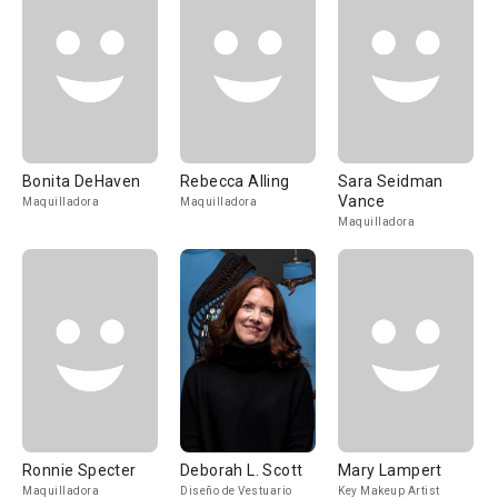
Bonita DeHaven
Rebecca Alling
Sara Seidman
Vance
Maquilladora
Maquilladora
Maquilladora
Ronnie Specter
Deborah L. Scott
Mary Lampert
Maquilladora
Diseño de Vestuario
Key Makeup Artist