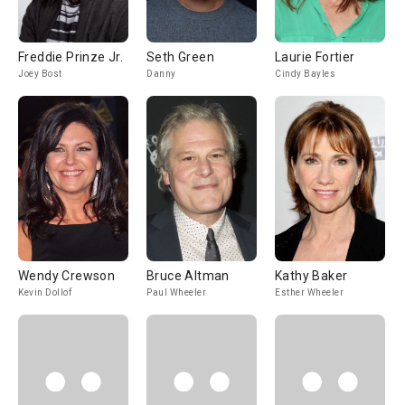
Freddie Prinze Jr.
Seth Green
Laurie Fortier
Joey Bost
Danny
Cindy Bayles
Wendy Crewson
Bruce Altman
Kathy Baker
Kevin Dollof
Paul Wheeler
Esther Wheeler