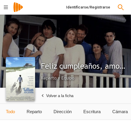
Identificarse/Registrarse
Feliz cumpleaños, amor mío
Reparto y Equipo
Volver a la ficha
Todo
Reparto
Dirección
Escritura
Cámara