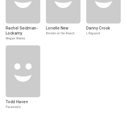
Rachel Seidman-
Lorielle New
Danny Crook
Lockamy
Blonde on the Beach
Lifeguard
Megan Weeks
Todd Haven
Paramedic