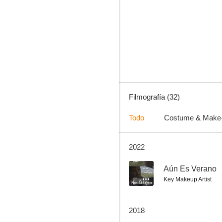
Stuart Little 2
6.4
Filmografía (32)
Todo
Costume & Make
2022
El chico de tu vida
5.7
--
Aún Es Verano
Key Makeup Artist
2018