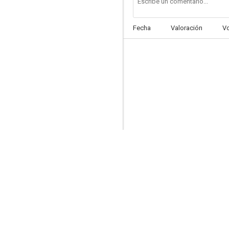
Fecha
Valoración
V
Jack and Jill
6.5
Stuart Little
4.7