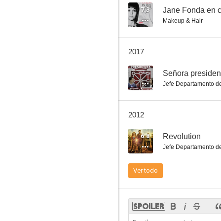
7.3
Jane Fonda en c
Makeup & Hair
Aún sé lo que hicisteis el último verano
2017
8.0
--
Señora presiden
Jefe Departamento de
2012
6.8
Revolution
Jefe Departamento de
Señora presidenta
Ver todo
6.8