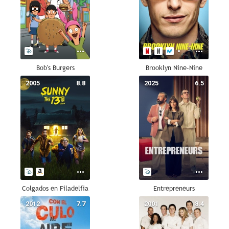
Bob's Burgers
Brooklyn Nine-Nine
2005
8.8
2025
6.5
Colgados en Filadelfia
Entrepreneurs
2012
7.7
2001
8.4