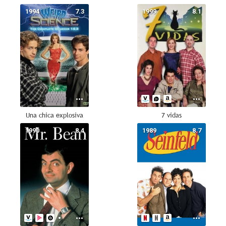
1994
7.3
1999
8.1
Una chica explosiva
7 vidas
1990
8.4
1989
8.7