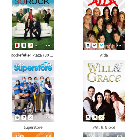
Rockefeller Plaza (30 Rock)
Aída
2015
8.4
1998
8.7
Superstore
Will & Grace
1985
8.9
2000
8.7