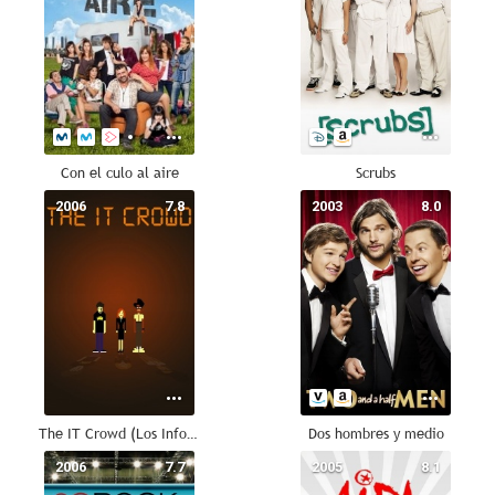
Con el culo al aire
Scrubs
2006
7.8
2003
8.0
The IT Crowd (Los Informáticos)
Dos hombres y medio
2006
7.7
2005
8.1