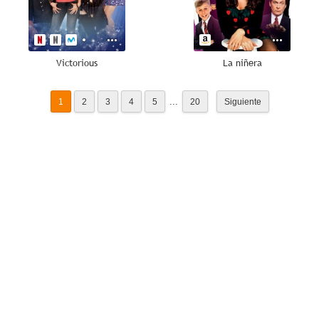
Victorious
La niñera
...
1
2
3
4
5
20
Siguiente