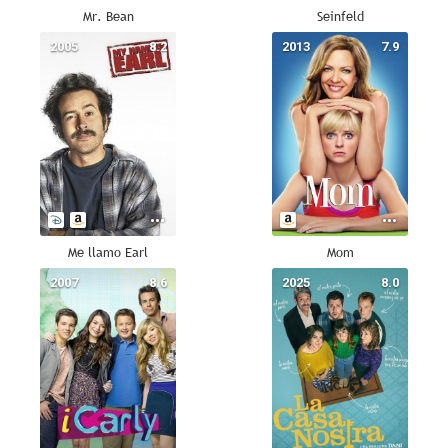
Mr. Bean
Seinfeld
2005
8.2
2013
7.9
Me llamo Earl
Mom
2007
8.6
2025
8.0