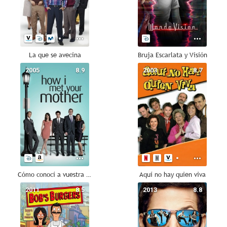
La que se avecina
Bruja Escarlata y Visión
2005
8.9
2003
8.7
Cómo conocí a vuestra madre
Aquí no hay quien viva
2011
8.5
2013
8.8