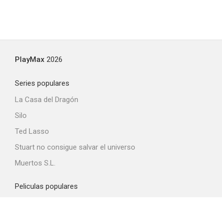
PlayMax
2026
Series populares
La Casa del Dragón
Silo
Ted Lasso
Stuart no consigue salvar el universo
Muertos S.L.
Peliculas populares
Spider-Man: Brand New Day
La odisea