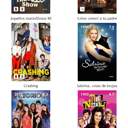
Aquellos maravillosos 90
Cómo conocí a tu padre
2016
8.6
1996
7.9
Crashing
Sabrina, cosas de brujas
2010
8.3
1993
8.1