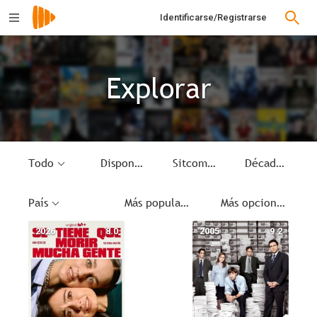
Identificarse/Registrarse
Explorar
Todo
Disponible
Sitcom
Década
País
Más populares
Más opciones
2026
8.0
2005
9.2