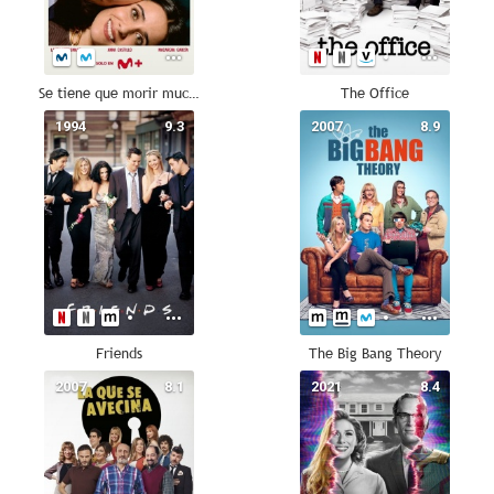
Se tiene que morir mucha gente
The Office
1994
9.3
2007
8.9
Friends
The Big Bang Theory
2007
8.1
2021
8.4