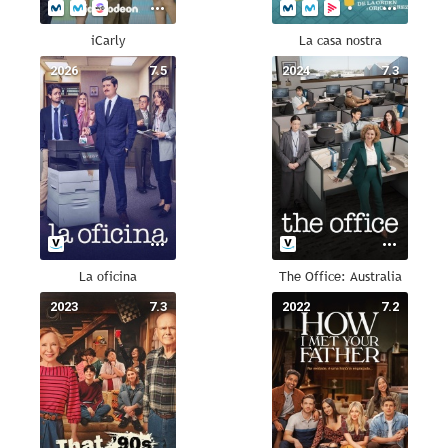
iCarly
La casa nostra
2026
7.5
2024
7.3
La oficina
The Office: Australia
2023
7.3
2022
7.2