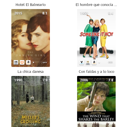
Hotel El Balneario
El hombre que conocía el infinito
2015
8.1
1959
8.4
La chica danesa
Con faldas y a lo loco
1990
7.9
2006
7.8