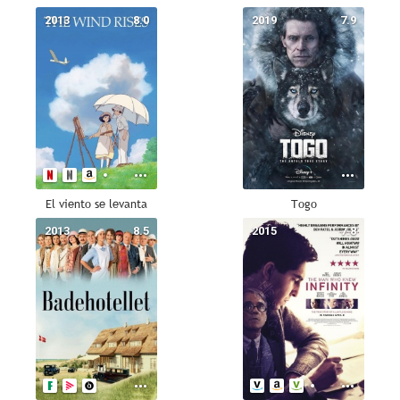
2013
8.0
2019
7.9
El viento se levanta
Togo
2013
8.5
2015
7.8