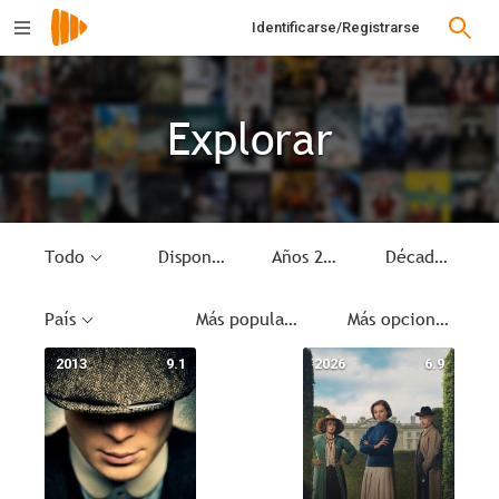
Identificarse/Registrarse
Explorar
Todo
Disponible
Años 20
Década
País
Más populares
Más opciones
2013
9.1
2026
6.9