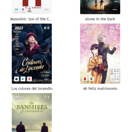
Mussolini: Son of the Century (Mussolini: Il figlio del secolo)
Alone in the Dark
2022
6.0
2023
8.1
Los colores del incendio
Mi feliz matrimonio
2022
7.3