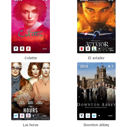
Colette
El aviador
2002
7.8
2010
8.7
Las horas
Downton Abbey