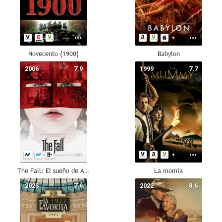
Novecento (1900)
Babylon
2006
7.9
1999
7.7
The Fall: El sueño de Alexandria
La momia
2025
7.6
2022
8.6