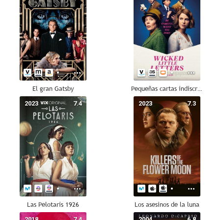
El gran Gatsby
Pequeñas cartas indiscretas
2023
7.4
2023
7.3
Las Pelotaris 1926
Los asesinos de la luna
2018
7.4
2004
6.8