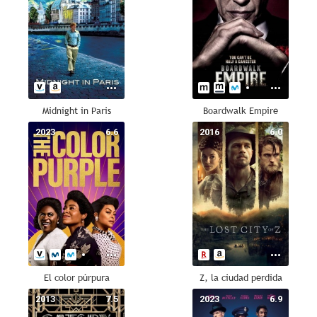
Midnight in Paris
Boardwalk Empire
2023
6.6
2016
6.0
El color púrpura
Z, la ciudad perdida
2013
7.5
2023
6.9