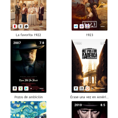
La favorita 1922
1923
2007
7.8
1984
8.5
Pozos de ambición
Érase una vez en América
2011
7.8
2010
8.5