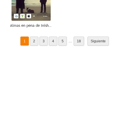
Almas en pena de Inisherin
...
1
2
3
4
5
18
Siguiente