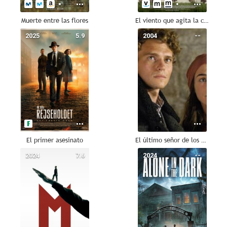
Muerte entre las flores
El viento que agita la cebada
2025
5.9
2004
--
El primer asesinato
El último señor de los Balcanes
2024
7.6
2024
--