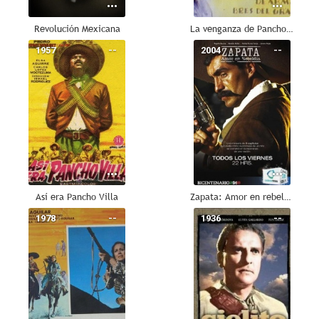
Revolución Mexicana
La venganza de Pancho Villa
1957
--
2004
--
Así era Pancho Villa
Zapata: Amor en rebeldía
1978
--
1936
--