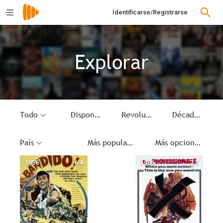
Identificarse/Registrarse
Explorar
Todo
Disponible
Revolución Mexicana
Década
País
Más populares
Más opciones
1956
6.4
1966
7.5