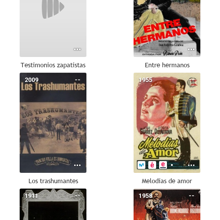
Testimonios zapatistas
Entre hermanos
2009
--
1955
--
Los trashumantes
Melodías de amor
1911
--
1958
--