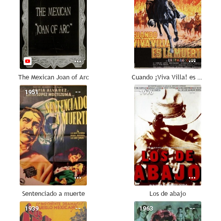
The Mexican Joan of Arc
Cuando ¡Viva Villa! es la muerte
1951
--
1976
--
Sentenciado a muerte
Los de abajo
1939
--
1963
--