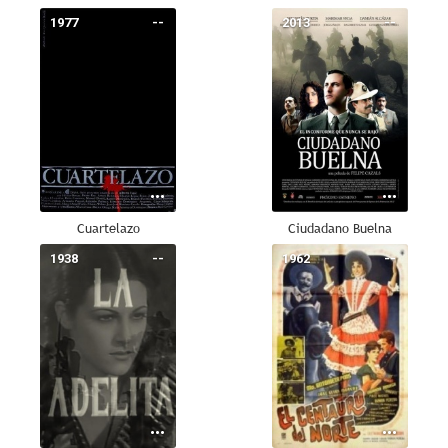
1977
--
2013
--
Cuartelazo
Ciudadano Buelna
1938
--
1962
--