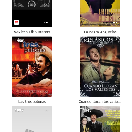
Mexican Filibusterers
La negra Angustias
1958
--
1947
--
Las tres pelonas
Cuando lloran los valientes
1987
--
1945
--