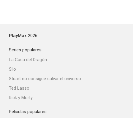
PlayMax
2026
Series populares
La Casa del Dragón
Silo
Stuart no consigue salvar el universo
Ted Lasso
Rick y Morty
Peliculas populares
Spider-Man: Brand New Day
La odisea