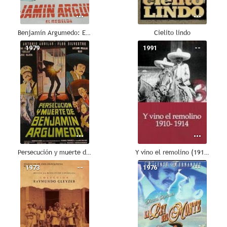
Benjamín Argumedo: El rebelde
Cielito lindo
1979
--
1991
--
Persecución y muerte de Benjamín Argumedo
Y vino el remolino (1910-1914)
1973
--
1976
--