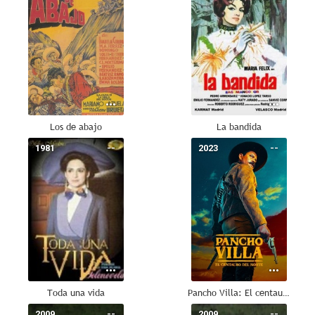
Los de abajo
La bandida
1981
--
2023
--
Toda una vida
Pancho Villa: El centauro del norte
2009
--
2009
--