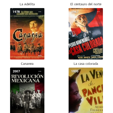
La Adelita
El centauro del norte
1978
--
1947
--
Cananea
La casa colorada
2007
--
1930
--