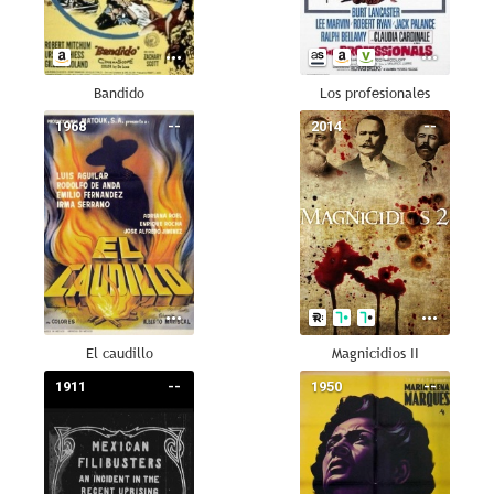
Bandido
Los profesionales
1968
--
2014
--
El caudillo
Magnicidios II
1911
--
1950
--