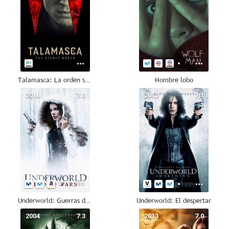
Talamasca: La orden secreta, de Anne Rice
Hombre lobo
2016
7.0
2012
7.1
Underworld: Guerras de sangre
Underworld: El despertar
2004
7.3
2013
7.0