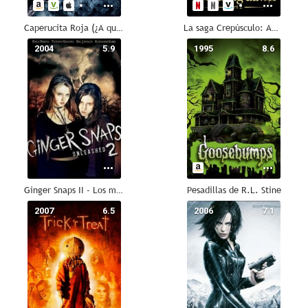
Caperucita Roja (¿A quién tienes miedo?)
La saga Crepúsculo: Amanecer - Parte 2
2004
5.9
1995
8.6
Ginger Snaps II - Los malditos
Pesadillas de R.L. Stine
2007
6.5
2006
7.1