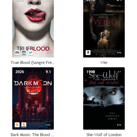
True Blood (Sangre Fresca)
Wer
2026
9.1
1990
--
Dark Moon: The Blood Altar
She-Wolf of London