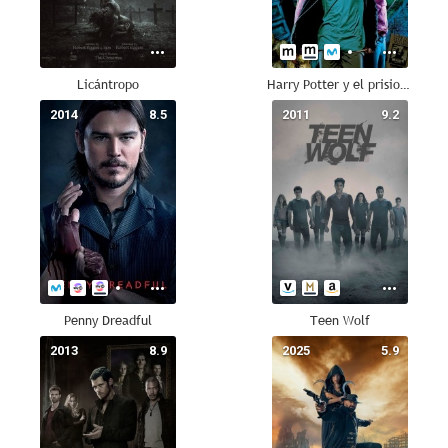
Licántropo
Harry Potter y el prisionero de Azkaban
2014
8.5
2011
9.2
Penny Dreadful
Teen Wolf
2013
8.9
2025
5.9