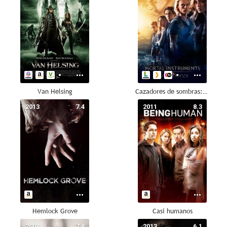
Van Helsing
Cazadores de sombras: Ciudad de hueso
2013
7.4
2011
8.3
Hemlock Grove
Casi humanos
2008
7.8
2013
6.1