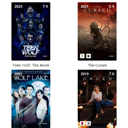
2023
7.9
2021
5.9
Teen Wolf: The Movie
The Cursed
2001
--
2019
7.0