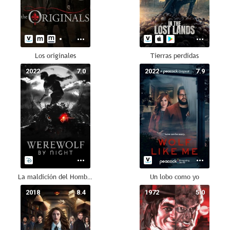
Los originales
Tierras perdidas
2022
7.0
2022
7.9
La maldición del Hombre Lobo
Un lobo como yo
2018
8.4
1972
5.0