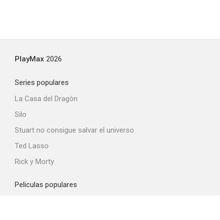
PlayMax
2026
Series populares
La Casa del Dragón
Silo
Stuart no consigue salvar el universo
Ted Lasso
Rick y Morty
Peliculas populares
Spider-Man: Brand New Day
La odisea