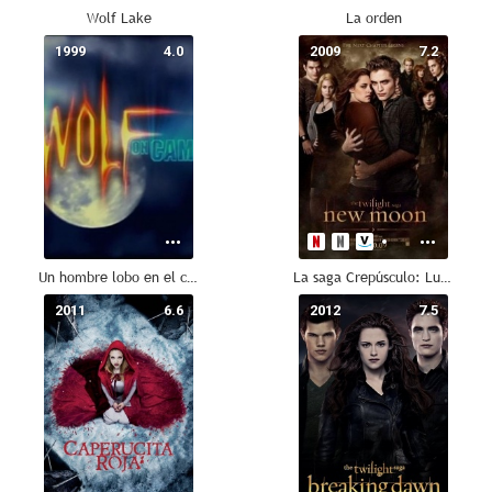
Wolf Lake
La orden
1999
4.0
2009
7.2
Un hombre lobo en el campus
La saga Crepúsculo: Luna nueva
2011
6.6
2012
7.5