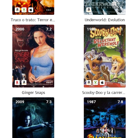
Truco o trato: Terror en Halloween
Underworld: Evolution
2000
7.2
1988
9.1
Ginger Snaps
Scooby-Doo y la carrera de los monstruos
2009
7.3
1987
7.8