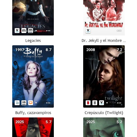
Legacies
Dr. Jekyll y el Hombre Lobo
1997
8.7
2008
7.2
Buffy, cazavampiros
Crepúsculo (Twilight)
2025
5.7
2025
5.2