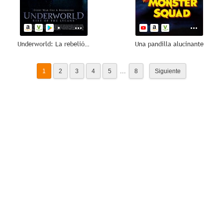
Underworld: La rebelión de los licántropos
Una pandilla alucinante
...
1
2
3
4
5
8
Siguiente