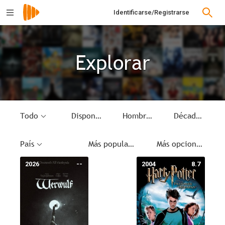
Identificarse/Registrarse
Explorar
Todo
Disponible
Hombres lobo
Década
País
Más populares
Más opciones
2026
--
2004
8.7