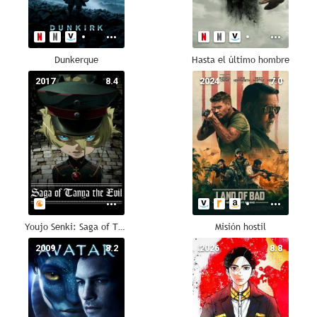
Dunkerque
Hasta el último hombre
2017
8.4
2024
7.0
Youjo Senki: Saga of Tanya the Evil
Misión hostil
2009
8.2
2026
8.8