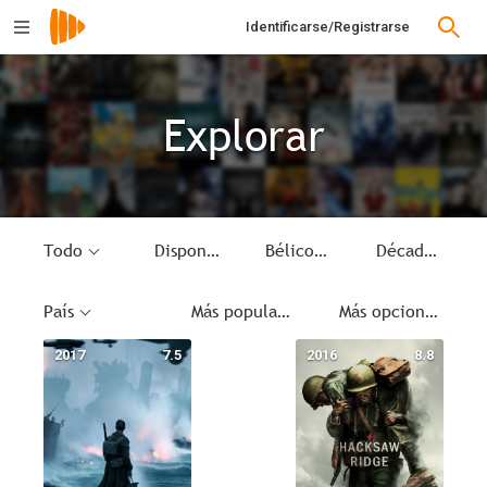
Identificarse/Registrarse
Explorar
Todo
Disponible
Bélico
Década
País
Más populares
Más opciones
2017
7.5
2016
8.8