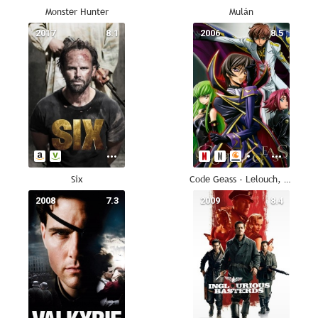
Monster Hunter
Mulán
2017
8.1
2006
8.5
Six
Code Geass - Lelouch, el de la Rebelión
2008
7.3
2009
8.4