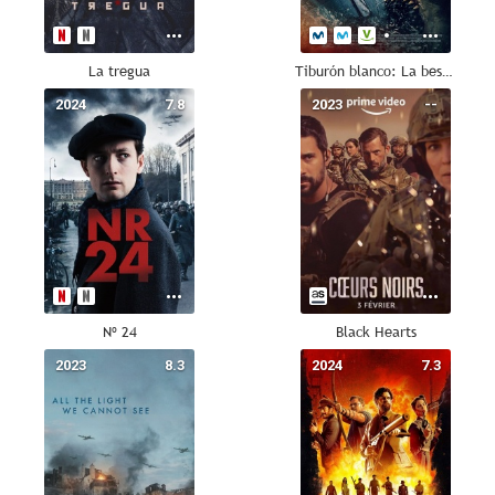
La tregua
Tiburón blanco: La bestia del mar
2024
7.8
2023
--
Nº 24
Black Hearts
2023
8.3
2024
7.3