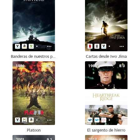
Banderas de nuestros padres
Cartas desde Iwo Jima
1986
8.1
1986
8.0
Platoon
El sargento de hierro
2001
9.1
2014
6.4