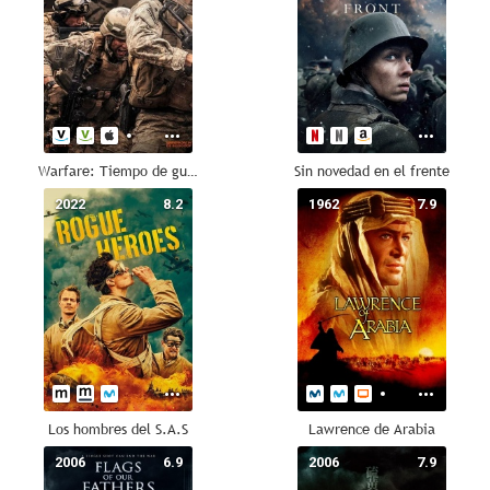
Warfare: Tiempo de guerra
Sin novedad en el frente
2022
8.2
1962
7.9
Los hombres del S.A.S
Lawrence de Arabia
2006
6.9
2006
7.9