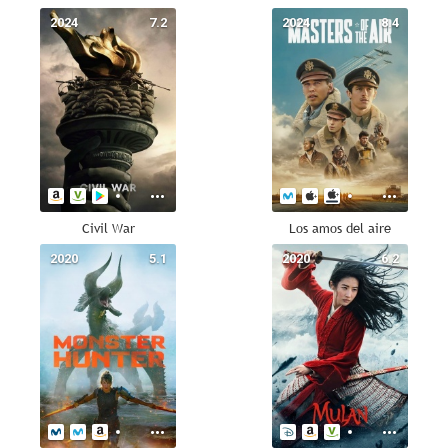
2024
7.2
2024
8.4
Civil War
Los amos del aire
2020
5.1
2020
6.2