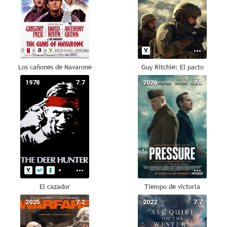
Los cañones de Navarone
Guy Ritchie: El pacto
1978
7.7
2026
7.5
El cazador
Tiempo de victoria
2025
7.2
2022
7.7