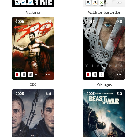
Valkiria
Malditos bastardos
2006
8.0
2013
9.0
300
Vikingos
2025
6.8
2025
5.3