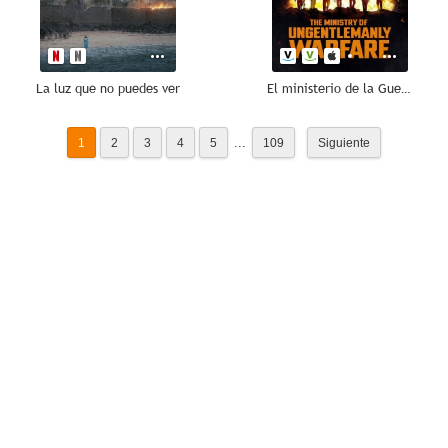
La luz que no puedes ver
El ministerio de la Guerra Sucia
...
1
2
3
4
5
109
Siguiente