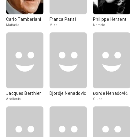
Carlo Tamberlani
Franca Parisi
Philippe Hersent
Mattatia
Miza
Namele
Jacques Berthier
Djordje Nenadovic
Đorđe Nenadović
Apollonio
Giuda