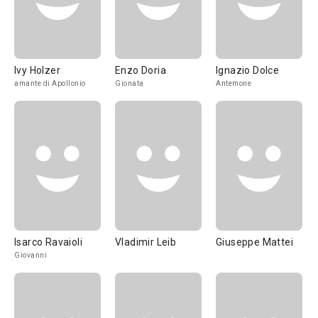
Ivy Holzer
Enzo Doria
Ignazio Dolce
amante di Apollonio
Gionata
Antemone
Isarco Ravaioli
Vladimir Leib
Giuseppe Mattei
Giovanni