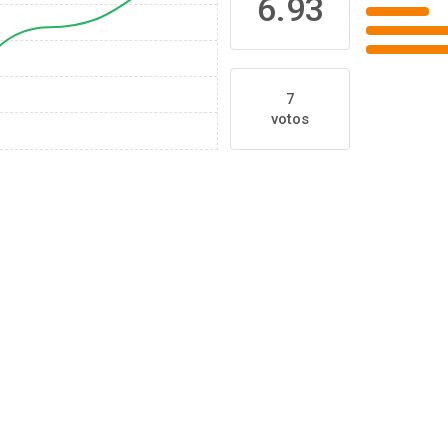
6.93
7
votos