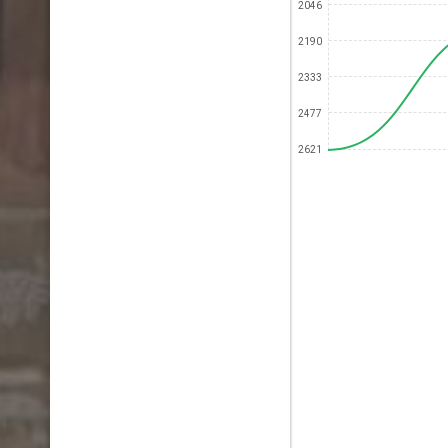
2046
2190
2333
2477
2621