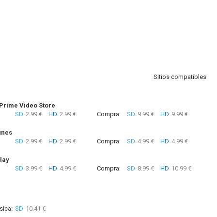
Sitios compatibles
rime Video Store
SD
2.99 €
HD
2.99 €
Compra:
SD
9.99 €
HD
9.99 €
unes
SD
2.99 €
HD
2.99 €
Compra:
SD
4.99 €
HD
4.99 €
lay
SD
3.99 €
HD
4.99 €
Compra:
SD
8.99 €
HD
10.99 €
sica:
SD
10.41 €