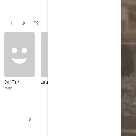
Col Tait
Laura Daly
Jordan Louis
Chrissie
Robinson
Eddy
Gary
Erica