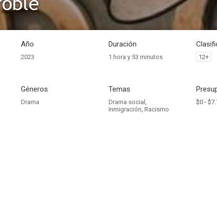
roble
Año
Duración
Clasif
2023
1 hora y 53 minutos
12+
Géneros
Temas
Presup
Drama
Drama social
,
$0 -
$7.
Inmigración
,
Racismo