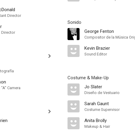
cDonald
ant Director
Sonido
r
George Fenton
t Director
Compositor de la Música Orig
Kevin Brazier
Sound Editor
tografía
Costume & Make-Up
son
Jo Slater
t "A" Camera
Diseño de Vestuario
Sarah Gaunt
Costume Supervisor
rien
Anita Brolly
Makeup & Hair