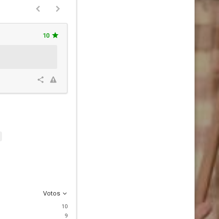
10
Votos
10
9