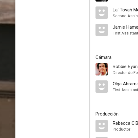
La' Toyah M
Second Assist
Jamie Hame
First Assistan
Cámara
Robbie Ryan
Director de Fo
Olga Abram
First Assistan
Producción
Rebecca O'B
Productor