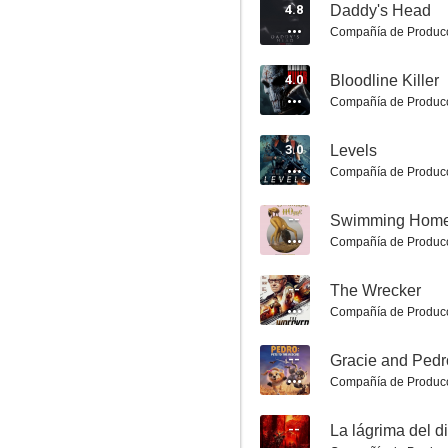
4.8
Daddy's Head
Compañía de Produc
4.0
Bloodline Killer
Compañía de Produc
Belleza eterna
3.0
Levels
5.8
Compañía de Produc
--
Swimming Hom
Compañía de Produc
--
The Wrecker
Compañía de Produc
--
El fantasma de Canterville
Compañía de Produc
5.5
--
La lágrima del d