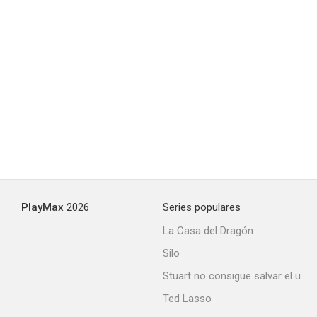
LaRoy, Texas
--
PlayMax
2026
Series populares
La Casa del Dragón
Silo
Stuart no consigue salvar el universo
Ted Lasso
Kensuke's Kingdom