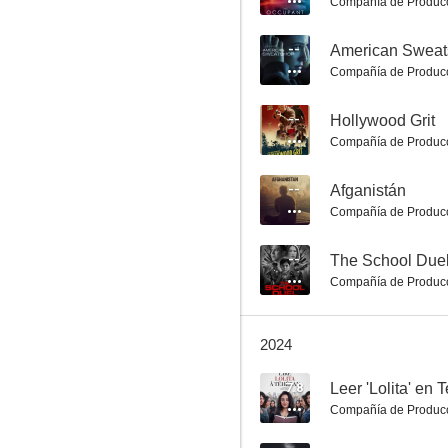
Compañía de Produc
--
American Swea
Compañía de Produc
Más allá de la verdad
--
Hollywood Grit
Compañía de Produc
6.1
--
Afganistán
Compañía de Produc
--
The School Due
Compañía de Produc
2024
El titiritero
6.0
7.8
Leer 'Lolita' en 
Compañía de Produc