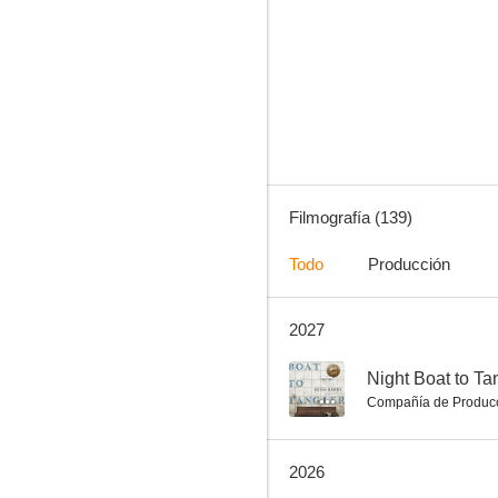
Houria (Libertad)
7.8
Filmografía (139)
Todo
Producción
2027
Leer 'Lolita' en Teherán
7.2
--
Night Boat to Ta
Compañía de Produc
2026