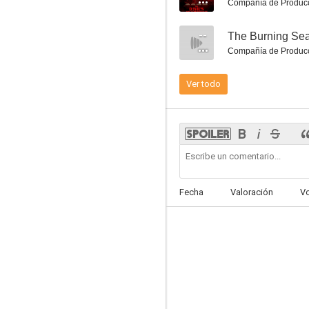
Compañía de Produc
--
The Burning Se
Compañía de Produc
Ver todo
Super Wombat
5.3
Fecha
Valoración
V
Hermanos de sangre
5.2