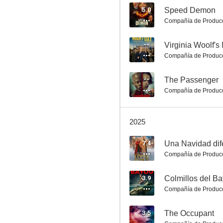
5.0
Speed Demon
Compañía de Produc
Bienvenido a casa
--
Virginia Woolf's
Compañía de Produc
6.9
--
The Passenger
Compañía de Produc
2025
7.4
Una Navidad dif
Compañía de Produc
Farming
6.7
3.9
Colmillos del B
Compañía de Produc
3.5
The Occupant