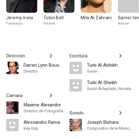
Jeremy Irons
Tobin Bell
Mila Al Zahrani
Samer Ism
Francesco
Vincent
Nasser
Dirección
Escritura
Darren Lynn Bousman
Turki Al Alshikh
Director
Guión
Turki Al-Sheikh
Guión Adaptado, Novela
Cámara
Maxime Alexandre
Director de Fotografía
Sonido
Alessandro Ramadori
Joseph Bishara
Key Grip
Compositor de la Música Original, Música