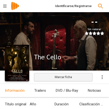
Identificarse/Registrarse
--
Sin valorar
The Cello
Marcar ficha
Estrenada
Información
Trailers
DVD / Blu-Ray
Noticias
Título original
Año
Duración
Clasificación por edades