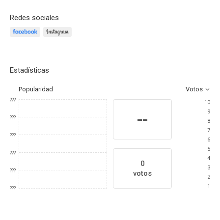
Redes sociales
Estadísticas
Popularidad
Votos
???
10
9
--
???
8
7
???
6
5
???
4
0
3
???
votos
2
1
???