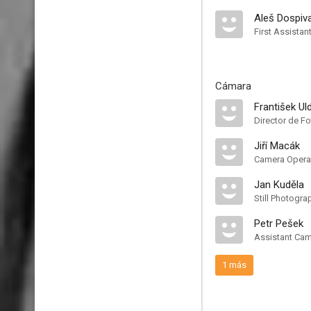
Aleš Dospiv
First Assistan
Cámara
František Ul
Director de Fo
Jiří Macák
Camera Opera
Jan Kuděla
Still Photogra
Petr Pešek
Assistant Ca
1 más