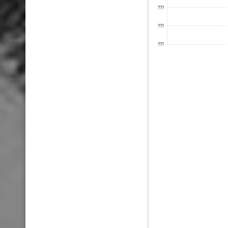
???
???
???