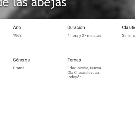
de las abejas
Año
Duración
Clasif
1968
1 hora y 37 minutos
Sin inf
Géneros
Temas
Drama
Edad Media
,
Nueva
Ola Checoslovaca
,
Religión