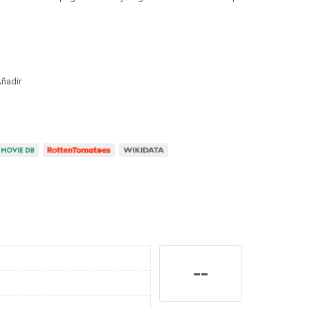
ñadir
--