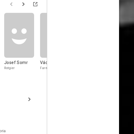
Josef Somr
Václav Kotva
Josef Kotapiš
Petr Sedlá
Rotgier
Farmer
Old Collier
Young Collier
oria