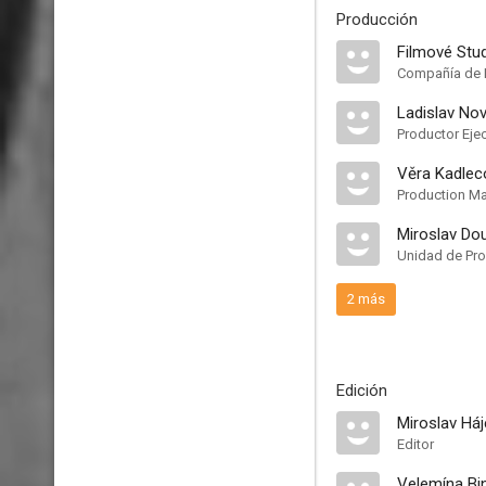
Producción
Filmové Stu
Compañía de 
Ladislav No
Productor Eje
Věra Kadlec
Production M
Miroslav Do
Unidad de Pr
2 más
Edición
Miroslav Háj
Editor
Velemína Bi