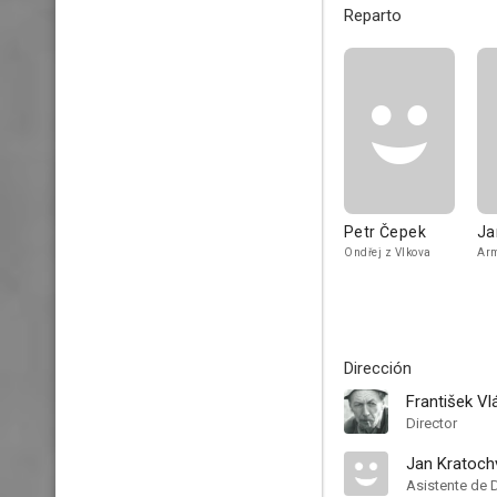
Reparto
Petr Čepek
Ja
Ondřej z Vlkova
Arm
Dirección
František Vlá
Director
Jan Kratochv
Asistente de 