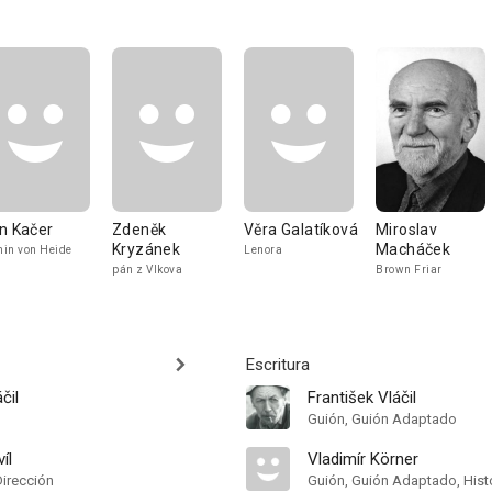
n Kačer
Zdeněk
Věra Galatíková
Miroslav
Kryzánek
Macháček
in von Heide
Lenora
pán z Vlkova
Brown Friar
Escritura
čil
František Vláčil
Guión, Guión Adaptado
íl
Vladimír Körner
Dirección
Guión, Guión Adaptado, Hist