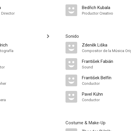
a
Bedřich Kubala
t Director
Productor Creativo
Sonido
drich
Zdeněk Liška
tografía
Compositor de la Música Orig
František Fabián
tor
Sound
František Belfín
pher
Conductor
Pavel Kühn
mera
Conductor
Costume & Make-Up