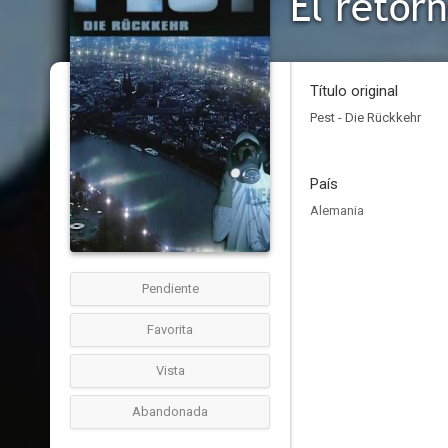
El retor
Título original
Pest - Die Rückkehr
País
Alemania
Pendiente
Favorita
Vista
Abandonada