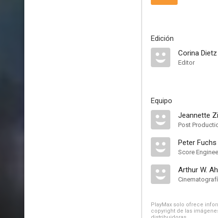
Edición
Corina Dietz
Editor
Equipo
Jeannette 
Post Producti
Peter Fuchs
Score Enginee
Arthur W. Ah
Cinematograf
PlayMax solo ofrece inform
copyright de las imágenes
distribuidoras.