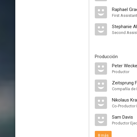
Raphael Gra
First Assista
Stephanie A
Second Assis
Producción
Peter Wecke
Productor
Zeitsprung 
Compañía de 
Nikolaus Kr
Co-Productor 
Sam Davis
Productor Eje
8 más