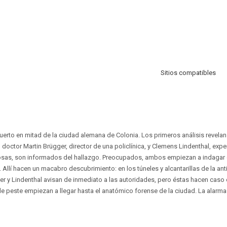
Sitios compatibles
erto en mitad de la ciudad alemana de Colonia. Los primeros análisis revela
El doctor Martin Brügger, director de una policlínica, y Clemens Lindenthal, expe
as, son informados del hallazgo. Preocupados, ambos empiezan a indagar e
 Allí hacen un macabro descubrimiento: en los túneles y alcantarillas de la an
er y Lindenthal avisan de inmediato a las autoridades, pero éstas hacen caso 
 peste empiezan a llegar hasta el anatómico forense de la ciudad. La alarma 