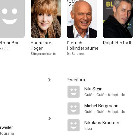
etmar Bär
Hannelore
Dietrich
Ralph Herforth
Hoger
Hollinderbäumer
cacio
Bürgermeisterin
Dr. Salomon
Escritura
Niki Stein
Guión, Guión Adaptado
Michel Bergmann
Guión, Guión Adaptado
Nikolaus Kraemer
rweiler
Idea
tografía