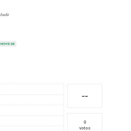
ñadir
--
0
votos