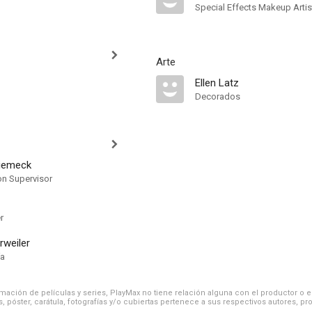
Special Effects Makeup Artis
Arte
Ellen Latz
Decorados
Ziemeck
on Supervisor
r
rweiler
ía
ación de películas y series, PlayMax no tiene relación alguna con el productor o el d
, póster, carátula, fotografías y/o cubiertas pertenece a sus respectivos autores, pr