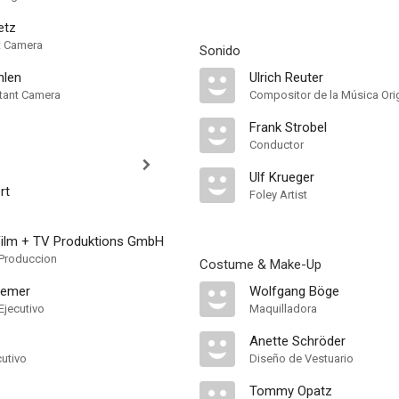
etz
nt Camera
Sonido
hlen
Ulrich Reuter
tant Camera
Compositor de la Música Orig
Frank Strobel
Conductor
Ulf Krueger
rt
Foley Artist
Film + TV Produktions GmbH
Produccion
Costume & Make-Up
aemer
Wolfgang Böge
Ejecutivo
Maquilladora
Anette Schröder
cutivo
Diseño de Vestuario
Tommy Opatz