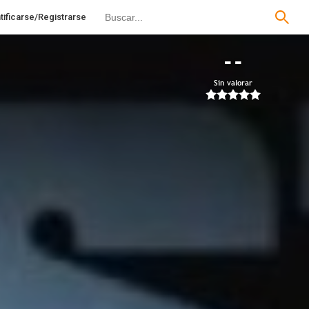
tificarse/Registrarse
--
Sin valorar