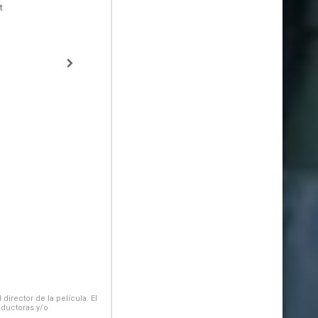
t
irector de la película. El
oductoras y/o