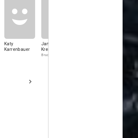
Katy
Jan-Gregor
Jochen Nickel
Thomas
Karrenbauer
Kremp
Sarbacher
Willi
Bruder Tankred
Dr. Martin Brü