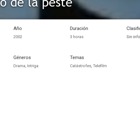
no de la peste
Año
Duración
Clasif
2002
3 horas
Sin inf
Géneros
Temas
Drama
,
Intriga
Catástrofes
,
Telefilm