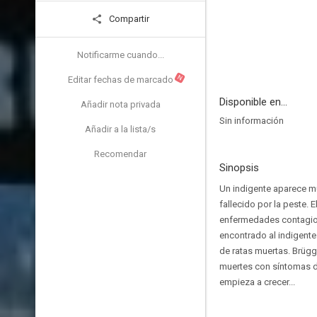
Compartir
Notificarme cuando...
N
Editar fechas de marcado
Disponible en...
Añadir nota privada
Sin información
Añadir a la lista/s
Recomendar
Sinopsis
Un indigente aparece mu
fallecido por la peste. 
enfermedades contagios
encontrado al indigente.
de ratas muertas. Brügg
muertes con síntomas de
empieza a crecer...