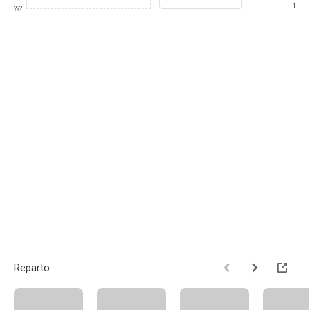
1
???
Reparto