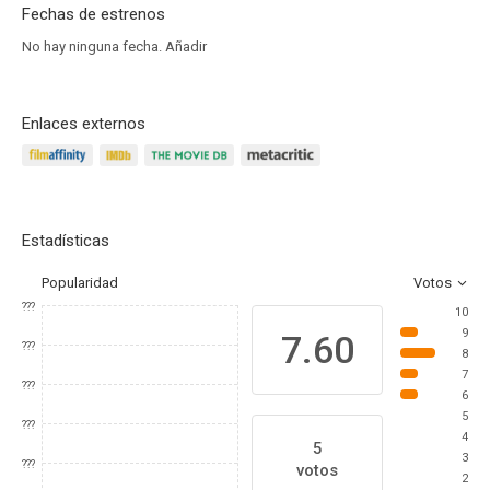
Fechas de estrenos
No hay ninguna fecha.
Añadir
Enlaces externos
Estadísticas
Popularidad
Votos
???
10
9
7.60
???
8
7
???
6
5
???
4
5
3
???
votos
2