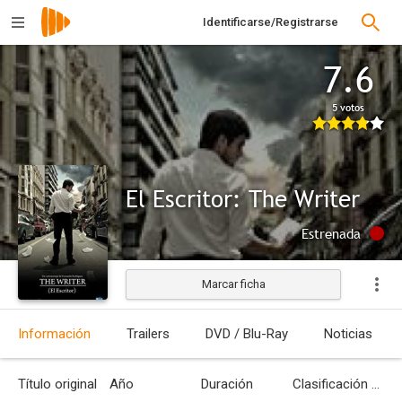
Identificarse/Registrarse
7.6
5 votos
El Escritor: The Writer
Estrenada
Marcar ficha
Información
Trailers
DVD / Blu-Ray
Noticias
Título original
Año
Duración
Clasificación por edades