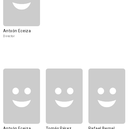
Antxón Eceiza
Director
Antxón Eceiza
Tomás Pérez
Rafael Bernal