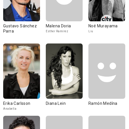
Gustavo Sánchez
Malena Doria
Noé Murayama
Parra
Esther Ramírez
Liu
Erika Carlsson
Diana Lein
Ramón Medína
Anabella