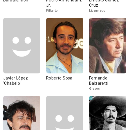
Bárbara Mori
Pedro Armendáriz
Ernesto Gómez
Jr.
Cruz
Filberto
Licenciado
Javier López
Roberto Sosa
Fernando
'Chabelo'
Balzaretti
Graves