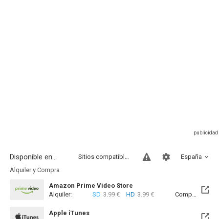
Disponible en...
Sitios compatibles
España
Alquiler y Compra
Amazon Prime Video Store
Alquiler:
SD
3.99 €
HD
3.99 €
Compra:
SD
1
Apple iTunes