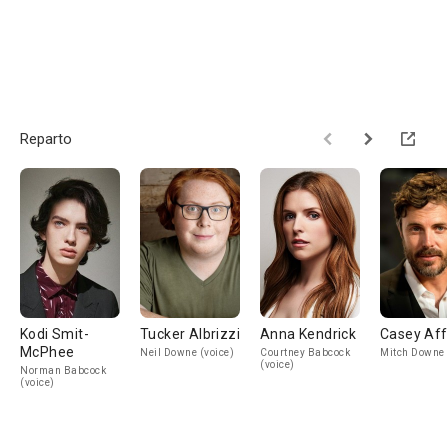
Reparto
Kodi Smit-
Tucker Albrizzi
Anna Kendrick
Casey Aff
McPhee
Neil Downe (voice)
Courtney Babcock
Mitch Downe 
(voice)
Norman Babcock
(voice)