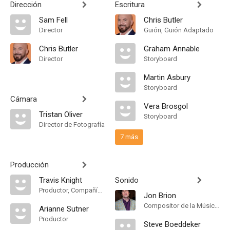
Dirección
Escritura
Sam Fell
Chris Butler
Director
Guión, Guión Adaptado
Chris Butler
Graham Annable
Director
Storyboard
Martin Asbury
Storyboard
Cámara
Vera Brosgol
Tristan Oliver
Storyboard
Director de Fotografía
7 más
Producción
Travis Knight
Sonido
Productor, Compañía de Produccion
Jon Brion
Compositor de la Música Original
Arianne Sutner
Productor
Steve Boeddeker