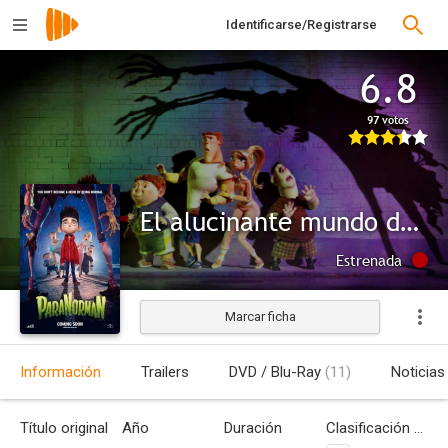
Identificarse/Registrarse
6.8
97 votos
El alucinante mundo de Norman
Estrenada
Marcar ficha
Información
Trailers
DVD / Blu-Ray
(11)
Noticias
Título original
Año
Duración
Clasificación por edades