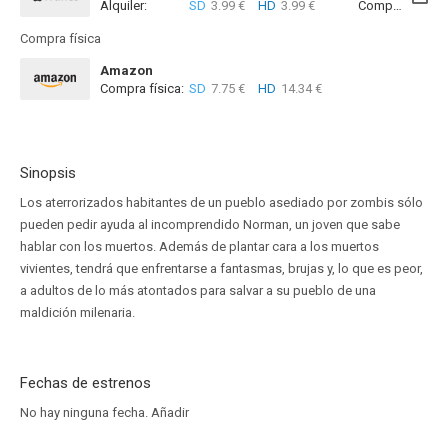
Alquiler:
SD
3.99 €
HD
3.99 €
Compra:
SD
1
Compra física
Amazon
Compra física:
SD
7.75 €
HD
14.34 €
Sinopsis
Los aterrorizados habitantes de un pueblo asediado por zombis sólo
pueden pedir ayuda al incomprendido Norman, un joven que sabe
hablar con los muertos. Además de plantar cara a los muertos
vivientes, tendrá que enfrentarse a fantasmas, brujas y, lo que es peor,
a adultos de lo más atontados para salvar a su pueblo de una
maldición milenaria.
Fechas de estrenos
No hay ninguna fecha.
Añadir