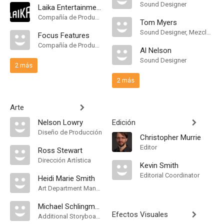
Sound Designer
Laika Entertainment
Compañía de Produccion
Tom Myers
Sound Designer, Mezclador de Re-Grabación de Sonido
Focus Features
Compañía de Produccion
Al Nelson
Sound Designer
2 más
2 más
Arte
Nelson Lowry
Edición
Diseño de Producción
Christopher Murrie
Editor
Ross Stewart
Dirección Artística
Kevin Smith
Editorial Coordinator
Heidi Marie Smith
Art Department Manager
Michael Schlingmann
Efectos Visuales
Additional Storyboarding