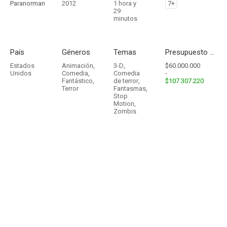
Paranorman
2012
1 hora y
7+
29
minutos
País
Géneros
Temas
Presupuesto - Ingresos
Estados
Animación
,
3-D
,
$60.000.000
Unidos
Comedia
,
Comedia
-
Fantástico
,
de terror
,
$107.307.220
Terror
Fantasmas
,
Stop
Motion
,
Zombis