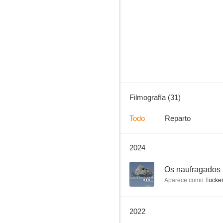
Big Time Rush
7.9
Filmografía (31)
Todo
Reparto
2024
Cinco hermanos
6.8
--
Os naufragados
Aparece como
Tucker
2022