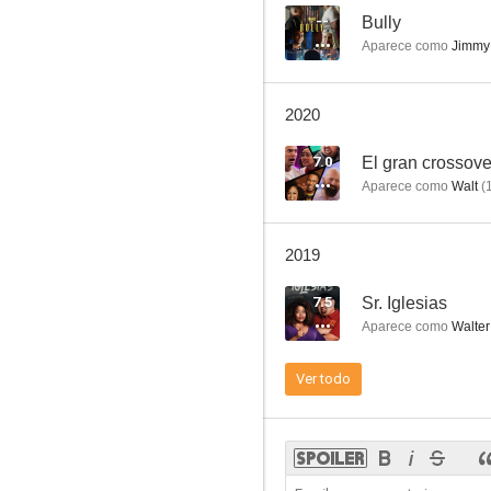
--
Bully
Aparece como
Jimmy
Alvin y las ardillas 3
2020
6.2
7.0
El gran crossov
Aparece como
Walt
(
2019
7.5
Sr. Iglesias
Aparece como
Walter
Monster Trucks
Ver todo
8.5