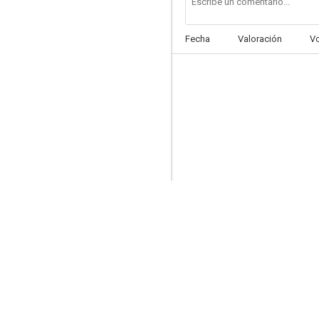
Fecha
Valoración
V
Lab Rats
7.5
Sr. Iglesias
7.5