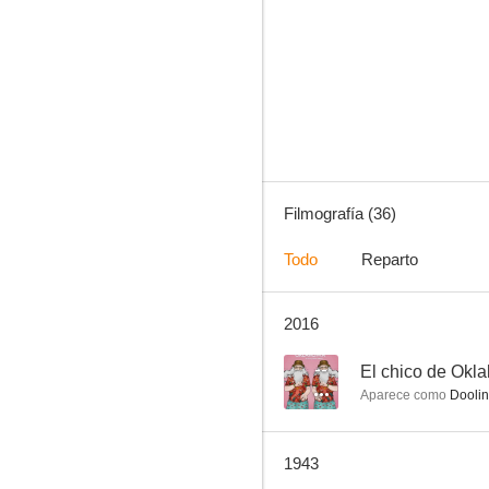
Muero cada amanecer
--
Filmografía (36)
Todo
Reparto
2016
El chico de Oklahoma
--
--
El chico de Okl
Aparece como
Doolin
1943