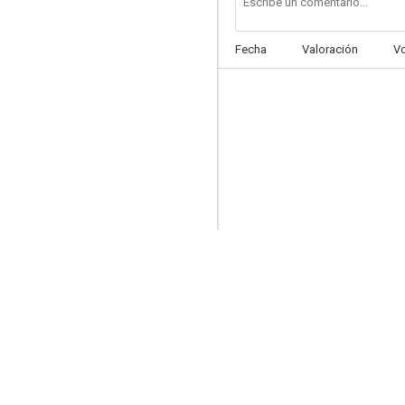
Fecha
Valoración
V
San Francisco Docks
--
The Lady's from Kentucky
--