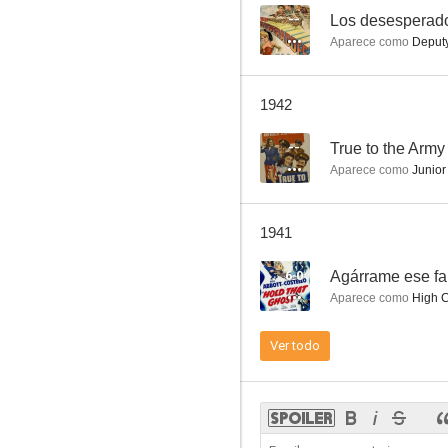
--
Los desesperad
Aparece como
Deputy
Eyes of the Underworld
1942
--
--
True to the Army
Aparece como
Junior
1941
6.0
Agárrame ese f
Aparece como
High C
Legión de tiradores
Ver todo
--