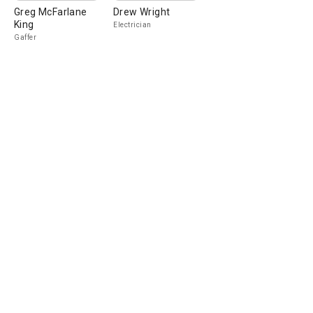
Greg McFarlane
Drew Wright
King
Electrician
Gaffer