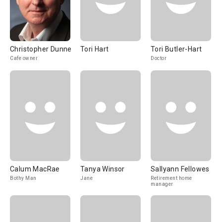
Christopher Dunne
Tori Hart
Tori Butler-Hart
Cafe owner
Doctor
Calum MacRae
Tanya Winsor
Sallyann Fellowes
Bothy Man
Jane
Retirement home
manager