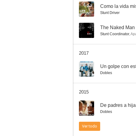
7.7
Como la vida m
Stunt Driver
Non-Stop (Sin escalas)
--
The Naked Man
Stunt Coordinator
,
Ap
7.1
2017
7.6
Un golpe con est
Dobles
2015
Escuela de rock
8.0
De padres a hija
6.9
Dobles
Ver todo