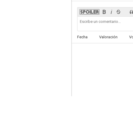
Cuento de invierno
Fecha
Valoración
V
6.9
La joya de la familia
6.5