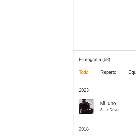
El lobo de Wall Street
7.6
Filmografía (58)
Todo
Reparto
Equ
2023
Malcolm X
7.3
7.5
Mil uno
Stunt Driver
2018