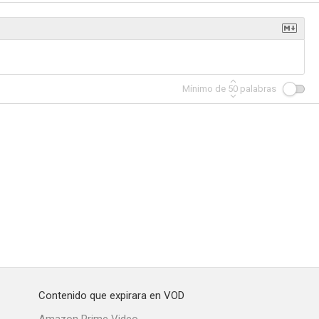
ol
Mínimo de
50
palabras
Contenido que expirara en VOD