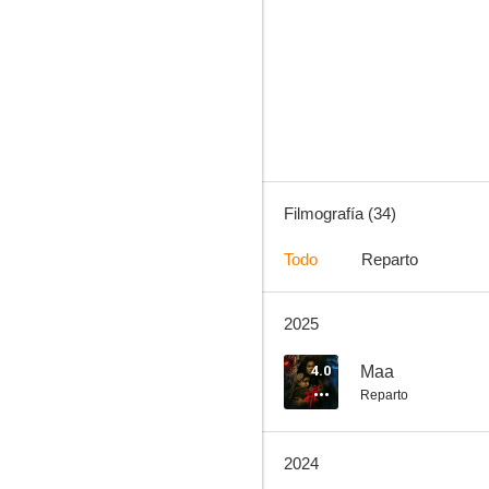
Mission Raniganj: The Great Bharat Rescue
--
Filmografía (34)
Todo
Reparto
2025
Satyajit Ray
--
4.0
Maa
Reparto
2024