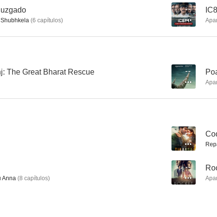
 juzgado
--
IC8
 Shubhkela
(
6
capítulos
)
Apa
Selection Day
Pari
Juegos Sa
--
--
j: The Great Bharat Rescue
--
Po
Apa
--
Co
Rep
Missing on a Weekend
Guddu Rangeela
Loote
--
Ro
--
--
 Anna
(
8
capítulos
)
Apa