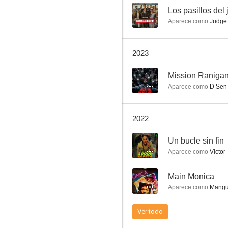
--
Los pasillos del
Aparece como
Judge
Thinkistan
2023
--
--
Mission Ranigan
Aparece como
D Sen
2022
--
Un bucle sin fin
Aparece como
Victor
Incompleto
--
Main Monica
--
Aparece como
Mangu
Ver todo