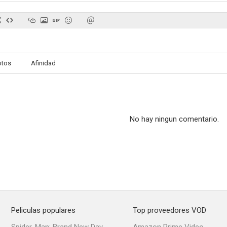
56 So Far
Black Friday
Maqbo
otos
Afinidad
No hay ningun comentario.
Peliculas populares
Top proveedores VOD