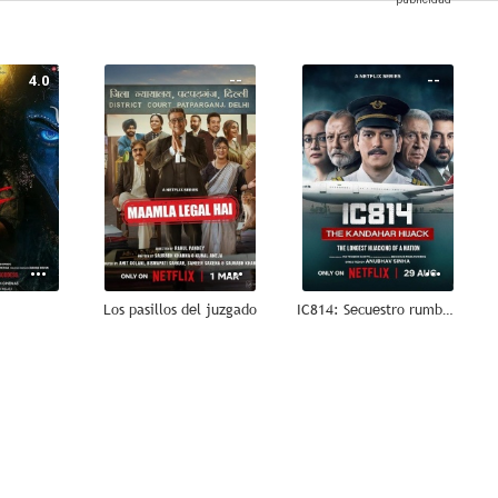
4.0
--
--
Los pasillos del juzgado
IC814: Secuestro rumbo a Kandahar
--
--
--