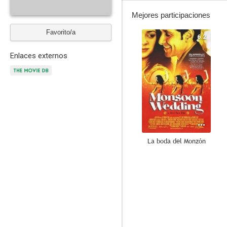
Mejores participaciones
Favorito/a
6.2
Enlaces externos
La boda del Monzón
--