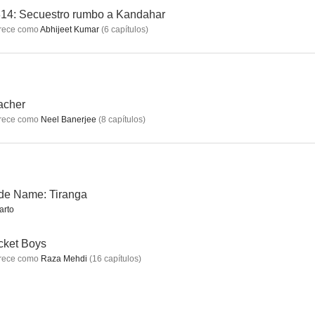
14: Secuestro rumbo a Kandahar
rece como
Abhijeet Kumar
(
6
capítulos
)
grados
Satyameva Jayate
Mirzapur
--
--
--
acher
rece como
Neel Banerjee
(
8
capítulos
)
de Name: Tiranga
arto
ra
Afternoon
B.A. Pass
cket Boys
--
rece como
Raza Mehdi
(
16
capítulos
)