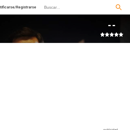
tificarse/Registrarse
--