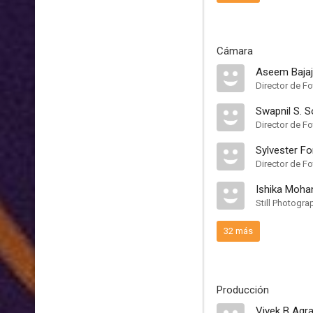
Cámara
Aseem Bajaj
Director de Fo
Swapnil S. 
Director de Fo
Sylvester F
Director de Fo
Ishika Moh
Still Photogra
32 más
Producción
Vivek B Agr