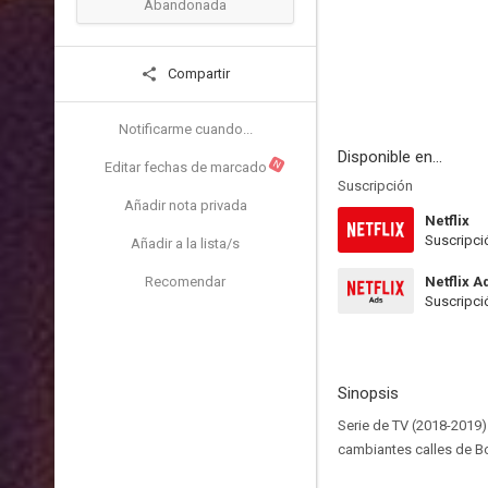
Abandonada
Compartir
Notificarme cuando...
Disponible en...
N
Editar fechas de marcado
Suscripción
Añadir nota privada
Netflix
Suscripci
Añadir a la lista/s
Recomendar
Netflix A
Suscripci
Sinopsis
Serie de TV (2018-2019).
cambiantes calles de Bo