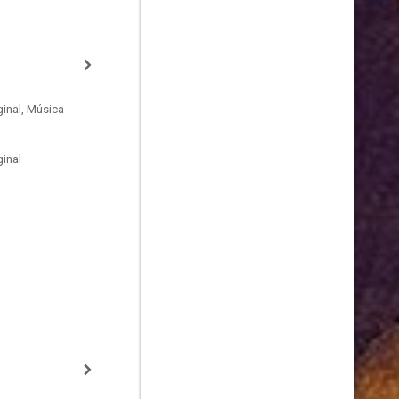
inal, Música
inal