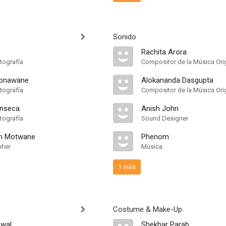
Sonido
Rachita Arora
tografía
Compositor de la Música Orig
Sonawane
Alokananda Dasgupta
tografía
Compositor de la Música Orig
onseca
Anish John
tografía
Sound Designer
an Motwane
Phenom
pher
Música
1 más
Costume & Make-Up
awal
Shekhar Parab