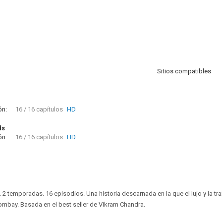
Sitios compatibles
ón:
16 / 16 capítulos
HD
ds
ón:
16 / 16 capítulos
HD
 2 temporadas. 16 episodios. Una historia descarnada en la que el lujo y la tr
mbay. Basada en el best seller de Vikram Chandra.