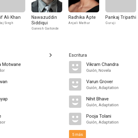
if Ali Khan
Nawazuddin
Radhika Apte
Pankaj Tripathi
Siddiqui
taj Singh
Anjali Mathur
Guruji
Ganesh Gaitonde
Escritura
ya Motwane
Vikram Chandra
dor
Guión, Novela
ywan
Varun Grover
Guión, Adaptation
hyap
Nihit Bhave
Guión, Adaptation
e
Pooja Tolani
sor
Guión, Adaptation
5 más