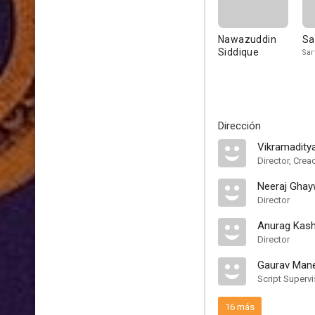
Nawazuddin
Sa
Siddique
Sar
Dirección
Vikramadit
Director, Crea
Neeraj Gha
Director
Anurag Kas
Director
Gaurav Man
Script Supervi
16 más