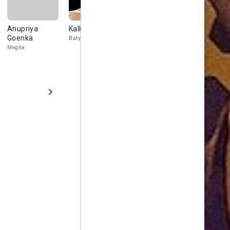
Anupriya
Kalki Koechlin
Neeraj Kabi
Chittaranj
Goenka
Tripathy
Batya Abelman
Parulkar
Megha
Trivedi