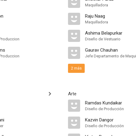
Maquilladora
on
Raju Naag
Maquilladora
Ashima Belapurkar
Produccion
Diseño de Vestuario
lms
Gaurav Chauhan
Produccion
Jefe Departamento de Maquil
2 más
Arte
Ramdas Kundaikar
Diseño de Producción
ani
Kazvin Dangor
er
Diseño de Producción