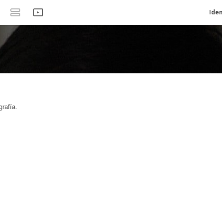
Iden
rafía.