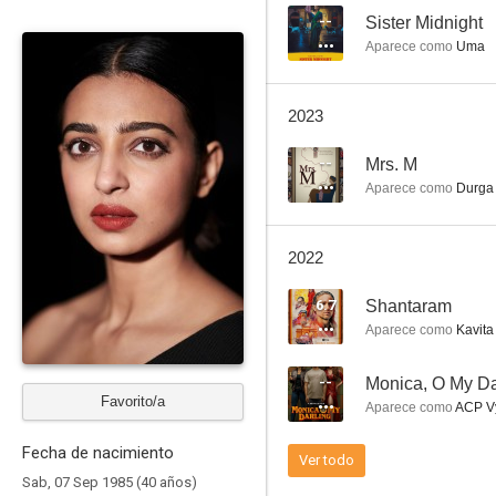
--
Sister Midnight
Aparece como
Uma
Line of Descent
2023
--
--
Mrs. M
Aparece como
Durga
2022
6.7
Shantaram
Aparece como
Kavita
Madly
--
Monica, O My Da
--
Favorito/a
Aparece como
ACP Vy
Fecha de nacimiento
Ver todo
Sab, 07 Sep 1985 (40 años)