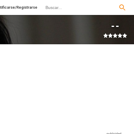
tificarse/Registrarse
--