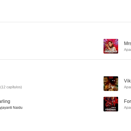
Bombairiya
Baazaar
Juegos Sa
--
--
--
Mr
Apa
--
Vi
(
12
capítulos
)
Apa
Kabali
Phobia
rling
--
For
--
--
jayanti Naidu
Apa