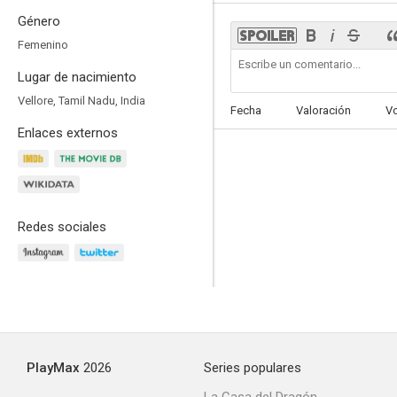
Género
Femenino
Lugar de nacimiento
Kaun Kitney Panee Mein
Vellore, Tamil Nadu, India
Fecha
Valoración
V
--
Enlaces externos
Redes sociales
That Day After Every Day
PlayMax
2026
Series populares