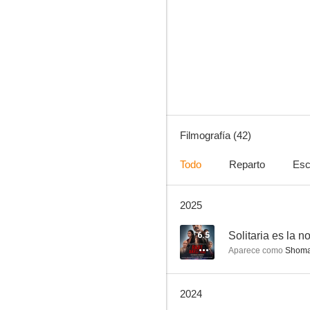
Solitaria es la noche: Los crímenes de la familia Bansal
--
Filmografía (42)
Todo
Reparto
Esc
2025
Mrs. M
--
6.5
Solitaria es la 
Aparece como
Shoma
2024