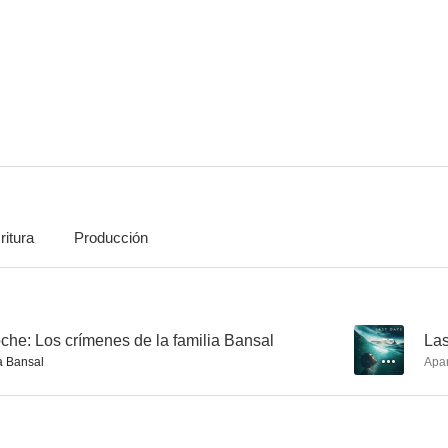
Solitaria es la noche
Las espías de Churchill
Gul
--
--
ritura
Producción
Mrs Undercover
Vikram Vedha
Monica, O My
--
--
noche: Los crímenes de la familia Bansal
--
Las
 Bansal
Apa