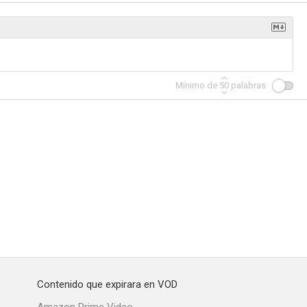
Lai Bhaari
Pune-52
Mínimo de
50
palabras
--
--
--
aritra
Vakratunda Swaha
Vaah! Life Ho Toh Aisi!
Contenido que expirara en VOD