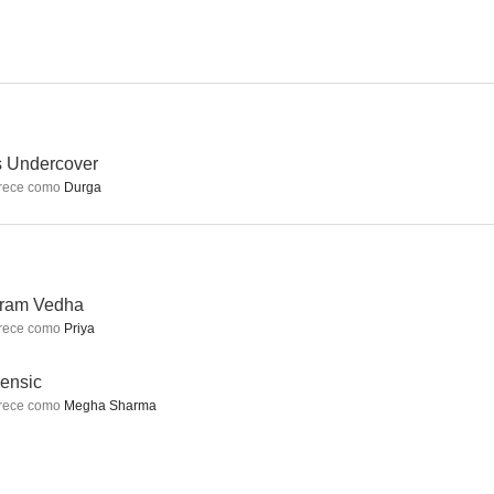
grados
The Ashram
Padman
--
--
--
s Undercover
rece como
Durga
kram Vedha
rece como
Priya
Stories by Rabindranath Tagore
X: Past Is Present
Manjhi: The Mountain Man
ensic
--
--
--
rece como
Megha Sharma