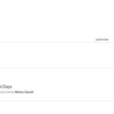
Last Days
Sister Midnight
--
--
--
 Darling
Forensic
Forensic
--
--
--
t Days
rece como
Meera Ganali