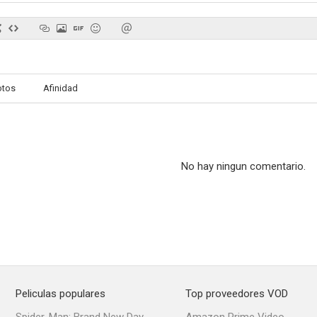
Hunterrr
Badlapur
Lion
otos
Afinidad
--
--
No hay ningun comentario.
Shor in the City
I Am
Rakhta Ch
Peliculas populares
Top proveedores VOD