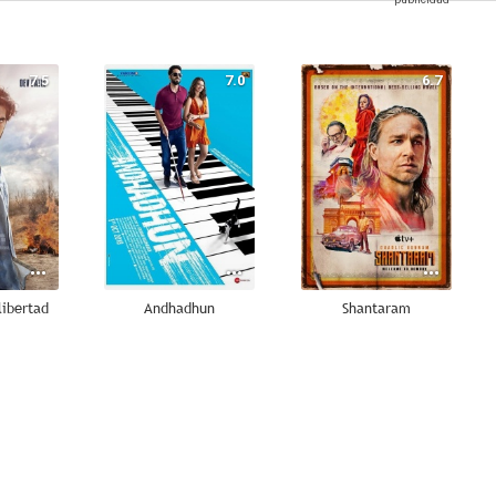
7.5
7.0
6.7
libertad
Andhadhun
Shantaram
6.0
--
--