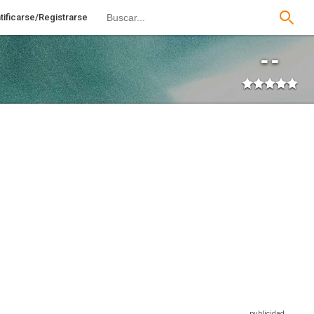
tificarse/Registrarse
--