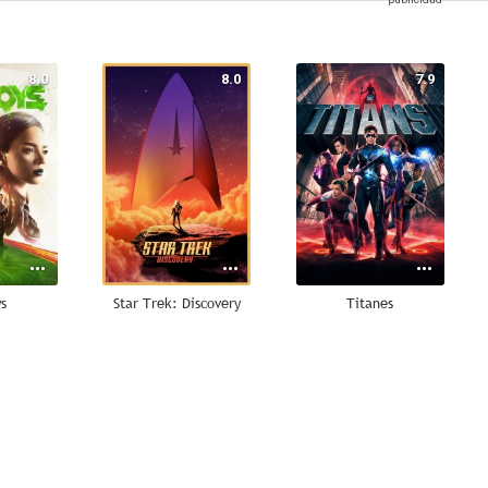
8.0
8.0
7.9
ys
Star Trek: Discovery
Titanes
7.1
7.0
6.9