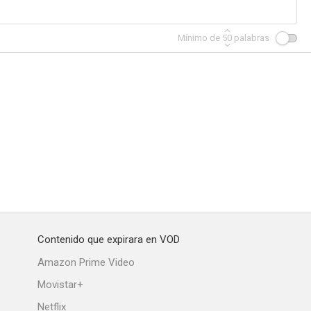
Mínimo de
50
palabras
Contenido que expirara en VOD
Amazon Prime Video
Movistar+
Netflix