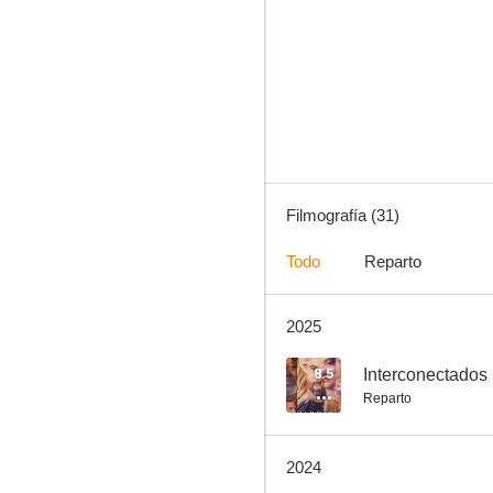
Almacén 13
6.8
Filmografía (31)
Todo
Reparto
2025
La cumbre escarlata
7.0
8.5
Interconectados
Reparto
2024