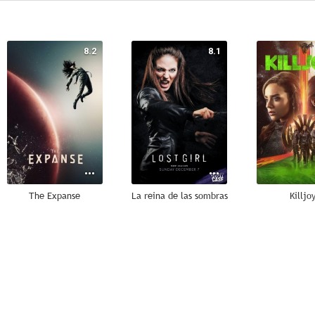
8.2
8.1
The Expanse
La reina de las sombras
Killjo
7.8
7.7