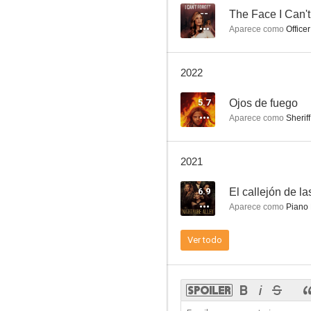
--
The Face I Can't
Aparece como
Office
Sue Thomas, el ojo del FBI
2022
5.7
5.7
Ojos de fuego
Aparece como
Sheriff
2021
6.9
El callejón de l
Aparece como
Piano 
Ojos de fuego
Ver todo
--