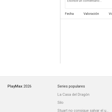
Fecha
Valoración
V
Viaje a Bountiful
PlayMax
2026
Series populares
La Casa del Dragón
Silo
Stuart no consigue salvar el universo