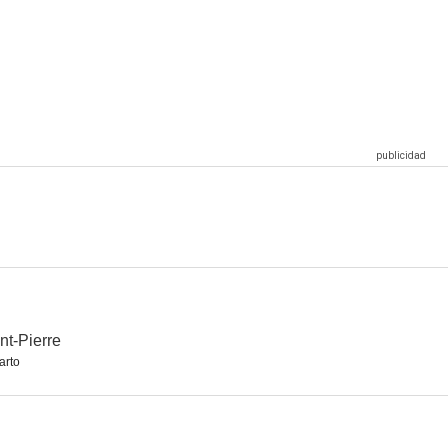
el agua
Alphas
El callejón de las almas perdidas
8.5
7.4
7.3
ctados
The Listener
Departure: Vuelo 716
6.0
5.9
5.7
nt-Pierre
arto