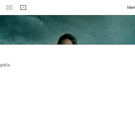
Iden
rafía.