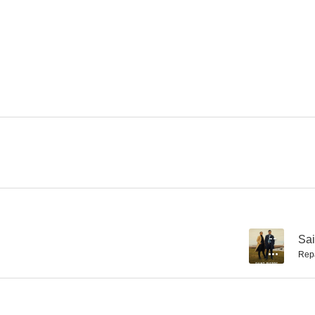
The Strain
Snowpiercer: Rompenieves
La forma d
6.4
10
Desafío total
Hudson & Rex
Intercone
6.5
6.3
--
Sai
Rep