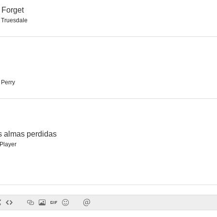
 Forget
r Truesdale
Lago Shimmer
Frankie Drake Mysteries
Doble pe
4.3
--
 Perry
as almas perdidas
Player
The Detail
Saint-Pierre
The Face I Can