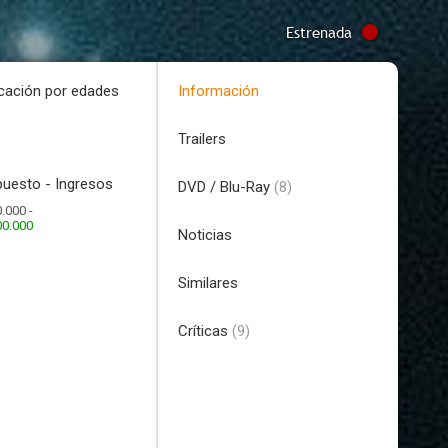
Estrenada
icación por edades
Información
Trailers
uesto - Ingresos
DVD / Blu-Ray
(8)
.000 -
00.000
Noticias
Similares
Críticas
(9)