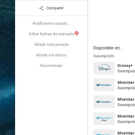
Compartir
Notificarme cuando...
N
Editar fechas de marcado
Añadir nota privada
Disponible en...
Añadir a la lista/s
Suscripción
Recomendar
Disney+
Suscripci
Movistar
Suscripci
Movistar
Suscripci
Movistar
Suscripci
Movistar