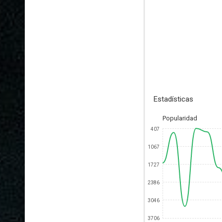
Estadísticas
Popularidad
407
1067
1727
2386
3046
3706