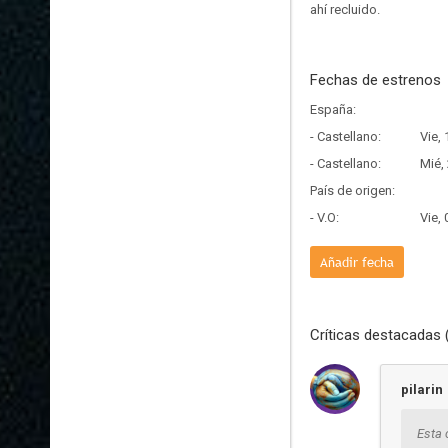
ahí recluido.
Fechas de estrenos
España:
- Castellano:
Vie,
- Castellano:
Mié,
País de origen:
- V.O:
Vie,
Añadir fecha
Críticas destacadas 
pilarin
Esta 