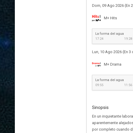
Dom, 09 Ago 2026 (En 2
M+ Hits
La forma del agua
17:24
19:28
Lun, 10 Ago 2026 (En 3 
M+ Drama
La forma del agua
09:55
11:56
Sinopsis
En un inquietante labor
aparentemente alejados. 
por completo cuando de