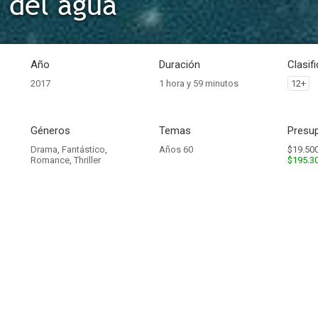
 del agua
Año
Duración
Clasif
2017
1 hora y 59 minutos
12+
Géneros
Temas
Presup
Drama
,
Fantástico
,
Años 60
$19.500
Romance
,
Thriller
$195.3