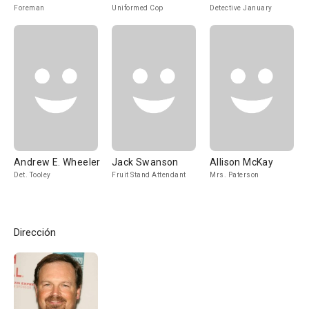
Foreman
Uniformed Cop
Detective January
Andrew E. Wheeler
Jack Swanson
Allison McKay
Det. Tooley
Fruit Stand Attendant
Mrs. Paterson
Dirección