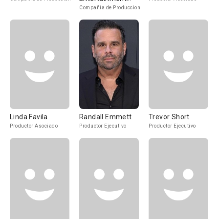
GmbH
Compañía de Produccion
Linda Favila
Randall Emmett
Trevor Short
Productor Asociado
Productor Ejecutivo
Productor Ejecutivo