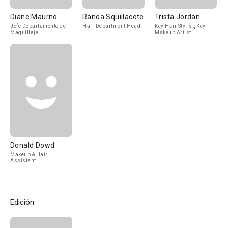
Diane Maurno
Randa Squillacote
Trista Jordan
Jefe Departamento de
Hair Department Head
Key Hair Stylist, Key
Maquillaje
Makeup Artist
Donald Dowd
Makeup & Hair
Assistant
Edición