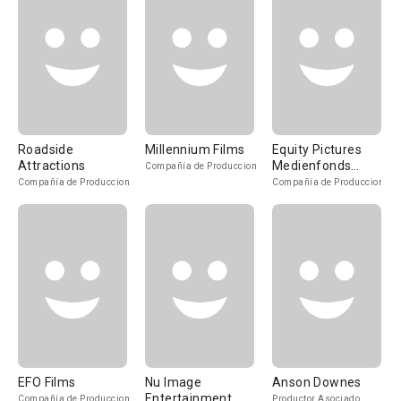
Roadside
Millennium Films
Equity Pictures
Attractions
Medienfonds
Compañía de Produccion
GmbH & Co. KG III
Compañía de Produccion
Compañía de Produccion
EFO Films
Nu Image
Anson Downes
Entertainment
Compañía de Produccion
Productor Asociado