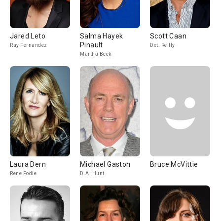
Jared Leto
Salma Hayek
Scott Caan
Pinault
Ray Fernandez
Det. Reilly
Martha Beck
Laura Dern
Michael Gaston
Bruce McVittie
Rene Fodie
D.A. Hunt